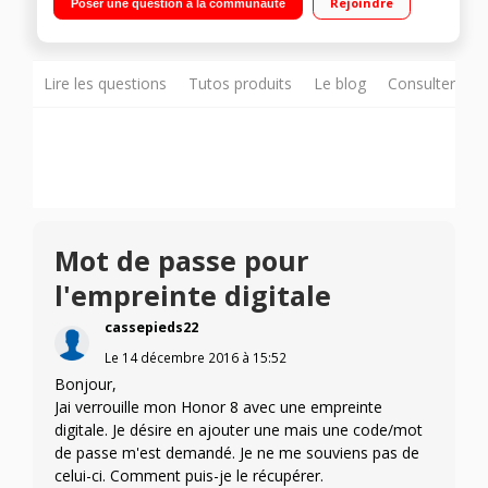
Rejoindre
Poser une question à la communauté
coeur 2,3GHz - 32Go de mémoire Appareil photo double
objectif 12 mégapixels - Vidéo Full HD 1080p
Lire les questions
Tutos produits
Le blog
Consulter sur
Mot de passe pour
l'empreinte digitale
cassepieds22
Le
14 décembre 2016
à
15:52
Bonjour,
Jai verrouille mon Honor 8 avec une empreinte
digitale. Je désire en ajouter une mais une code/mot
de passe m'est demandé. Je ne me souviens pas de
celui-ci. Comment puis-je le récupérer.