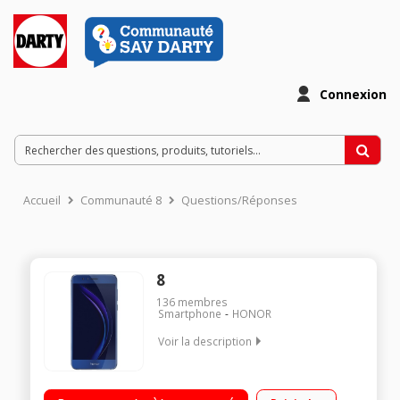
Connexion
Accueil
Communauté 8
Questions/Réponses
8
136
membres
Smartphone
HONOR
Voir la description
Mobile sous Android 6.0 - Marshmallow - 4G Écran tactile
13,2cm (5,2'') - Full HD 1920 x 1080 pixels Processeur Octo-