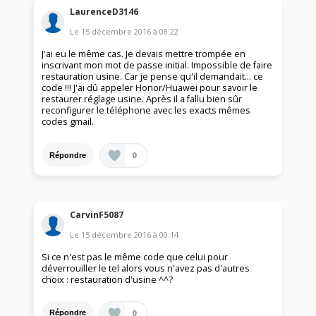
LaurenceD3146
Le
15 décembre 2016
à
08:22
J'ai eu le même cas. Je devais mettre trompée en
inscrivant mon mot de passe initial. Impossible de faire
restauration usine. Car je pense qu'il demandait... ce
code !!! J'ai dû appeler Honor/Huawei pour savoir le
restaurer réglage usine. Après il a fallu bien sûr
reconfigurer le téléphone avec les exacts mêmes
codes gmail.
0
Répondre
CarvinF5087
Le
15 décembre 2016
à
00:14
Si ce n'est pas le même code que celui pour
déverrouiller le tel alors vous n'avez pas d'autres
choix : restauration d'usine ^^?
0
Répondre