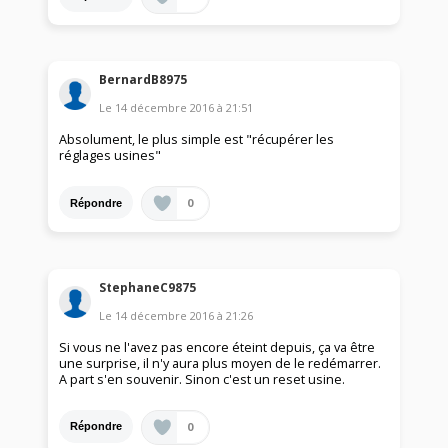
BernardB8975
Le
14 décembre 2016
à
21:51
Absolument, le plus simple est "récupérer les
réglages usines"
0
Répondre
StephaneC9875
Le
14 décembre 2016
à
21:26
Si vous ne l'avez pas encore éteint depuis, ça va être
une surprise, il n'y aura plus moyen de le redémarrer.
A part s'en souvenir. Sinon c'est un reset usine.
0
Répondre