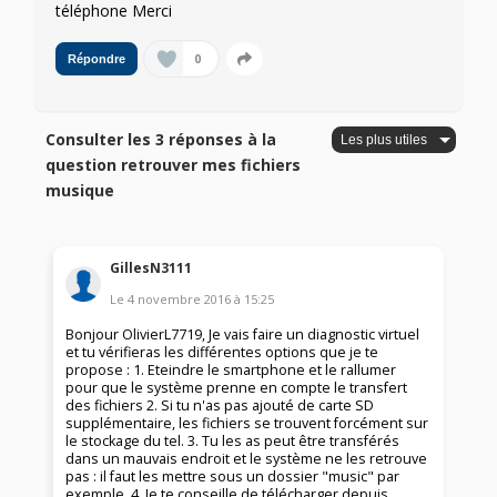
téléphone Merci
0
Répondre
Consulter les 3 réponses à la
question retrouver mes fichiers
musique
GillesN3111
Le
4 novembre 2016
à
15:25
Bonjour OlivierL7719, Je vais faire un diagnostic virtuel
et tu vérifieras les différentes options que je te
propose : 1. Eteindre le smartphone et le rallumer
pour que le système prenne en compte le transfert
des fichiers 2. Si tu n'as pas ajouté de carte SD
supplémentaire, les fichiers se trouvent forcément sur
le stockage du tel. 3. Tu les as peut être transférés
dans un mauvais endroit et le système ne les retrouve
pas : il faut les mettre sous un dossier "music" par
exemple. 4. Je te conseille de télécharger depuis