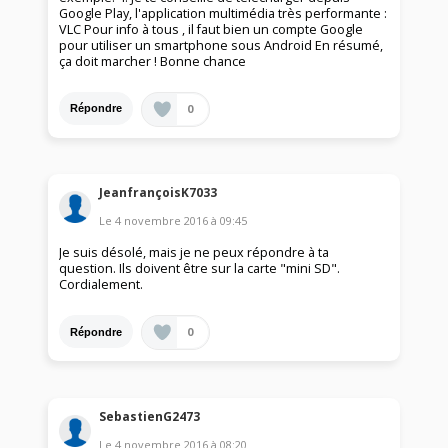
Google Play, l'application multimédia très performante :
VLC Pour info à tous , il faut bien un compte Google
pour utiliser un smartphone sous Android En résumé,
ça doit marcher ! Bonne chance
0
Répondre
JeanfrançoisK7033
Le
4 novembre 2016
à
09:45
Je suis désolé, mais je ne peux répondre à ta
question. Ils doivent être sur la carte "mini SD".
Cordialement.
0
Répondre
SebastienG2473
Le
4 novembre 2016
à
08:20