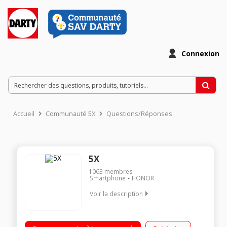
Connexion
Accueil
Communauté 5X
Questions/Réponses
5X
1063
membres
Smartphone
HONOR
Voir la description
Mobile sous Android 5.1 - Lollipop - 4G Écran tactile 13,9 cm
(5,5'') - IPS Full HD 1920x1080 pixels Processeur Octo-coeur