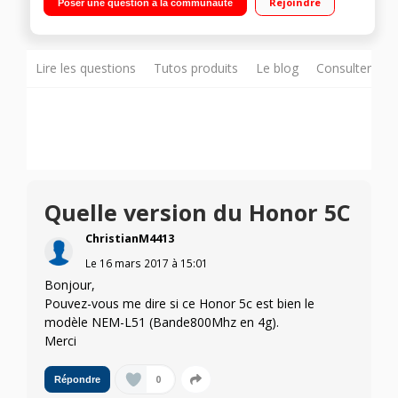
Rejoindre
Poser une question à la communauté
coeur 1,5GHz - 16Go de mémoire Appareil photo 13
mégapixels - Vidéo Full HD 1080p
Lire les questions
Tutos produits
Le blog
Consulter sur
Quelle version du Honor 5C
ChristianM4413
Le
16 mars 2017
à
15:01
Bonjour,
Pouvez-vous me dire si ce Honor 5c est bien le
modèle NEM-L51 (Bande800Mhz en 4g).
Merci
0
Répondre