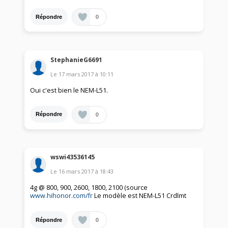
0
Répondre
StephanieG6691
Le
17 mars 2017
à
10:11
Oui c'est bien le NEM-L51.
0
Répondre
wswi43536145
Le
16 mars 2017
à
18:43
4g @ 800, 900, 2600, 1800, 2100 (source
www.hihonor.com/fr
Le modèle est NEM-L51 Crdlmt
0
Répondre