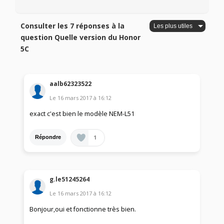
Consulter les 7 réponses à la
question Quelle version du Honor
5C
aalb62323522
Le
16 mars 2017
à
16:12
exact c'est bien le modèle NEM-L51
1
Répondre
g.le51245264
Le
16 mars 2017
à
16:12
Bonjour,oui et fonctionne très bien.