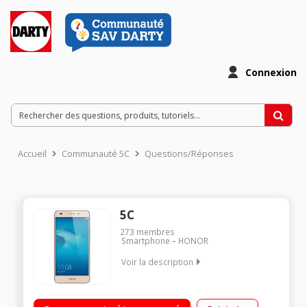
Connexion
Accueil
Communauté 5C
Questions/Réponses
5C
273
membres
Smartphone
HONOR
Voir la description
Mobile sous Android 6.0 - Marshmallow - 4G Écran tactile
13,2cm (5,2'') - Full HD IPS 1920 x 1080 pixels Processeur Octo-