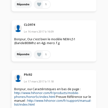
1
Répondre
CLO974
Le
16 mars 2017
à
16:09
Bonjour, Oui c'est bien le modèle NEM-L51
(Bande800Mhz en 4g). merci. f.g
1
Répondre
Phi92
Le
17 mars 2017
à
11:18
Bonjour, oui Caractéristiques en bas de page :
http://www.hihonor.com/fr/products/mobile-
phones/honor5c/index.html
Preuve Référence sur le
manuel :
http://www.hihonor.com/fr/support/manual-
list/index.html