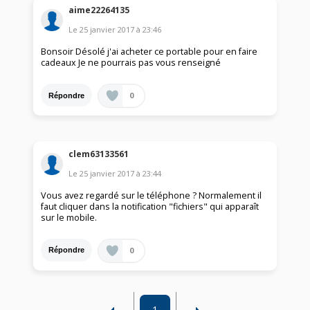
aime22264135
Le
25 janvier 2017
à
23:46
Bonsoir Désolé j'ai acheter ce portable pour en faire
cadeaux Je ne pourrais pas vous renseigné
0
Répondre
clem63133561
Le
25 janvier 2017
à
23:44
Vous avez regardé sur le téléphone ? Normalement il
faut cliquer dans la notification "fichiers" qui apparaît
sur le mobile.
0
Répondre
1