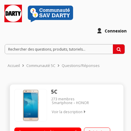
Connexion
Accueil
Communauté 5C
Questions/Réponses
5C
273
membres
Smartphone
HONOR
Voir la description
Mobile sous Android 6.0 - Marshmallow - 4G Écran tactile
13,2cm (5,2'') - Full HD IPS 1920 x 1080 pixels Processeur Octo-