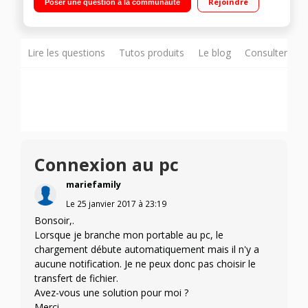
Rejoindre
Poser une question à la communauté
coeur 1,5GHz - 16Go de mémoire Appareil photo 13
mégapixels - Vidéo Full HD 1080p
Lire les questions
Tutos produits
Le blog
Consulter sur
Connexion au pc
mariefamily
Le
25 janvier 2017
à
23:19
Bonsoir,.
Lorsque je branche mon portable au pc, le
chargement débute automatiquement mais il n'y a
aucune notification. Je ne peux donc pas choisir le
transfert de fichier.
Avez-vous une solution pour moi ?
Merci