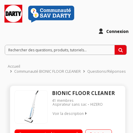
Connexion
Accueil
Communauté BIONIC FLOOR CLEANER
Questions/Réponses
BIONIC FLOOR CLEANER
41
membres
Aspirateur sans sac
HIZERO
Voir la description
Technologie bionique innovante batterie rechargeable
intégrée Aspire (liquides, solides) et Lave Sèche et s'auto-