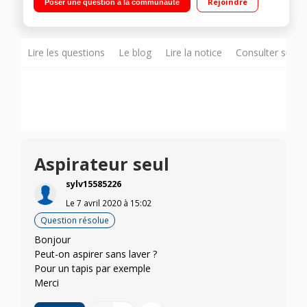
Rejoindre
Poser une question à la communauté
nettoie en un seul passage
Lire les questions
Le blog
Lire la notice
Consulter sur d
Aspirateur seul
sylv15585226
Le
7 avril 2020
à
15:02
Question résolue
Bonjour
Peut-on aspirer sans laver ?
Pour un tapis par exemple
Merci