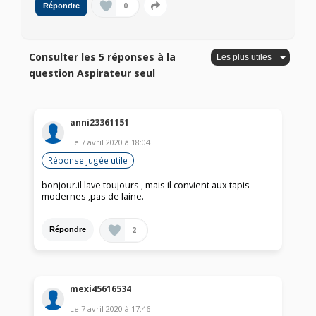
0
Répondre
Consulter les 5 réponses à la
question Aspirateur seul
anni23361151
Le
7 avril 2020
à
18:04
Réponse jugée utile
bonjour.il lave toujours , mais il convient aux tapis
modernes ,pas de laine.
2
Répondre
mexi45616534
Le
7 avril 2020
à
17:46