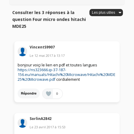
Consulter les 3 réponses à la
question Four micro ondes hitachi
MDE25
VincentS9907
Le
12 mai 2017
à
13:17
bonjour voiçi le lien en pdf et toutes langues
https://ns323666.ip-37-187-
156.eu/manuals/Hitachi%20Microwave/Hitachi%20MDE
25%20Microwave.pdf
cordialement
0
Répondre
SorlinA2842
Le
23 avril 2017
à
15:53