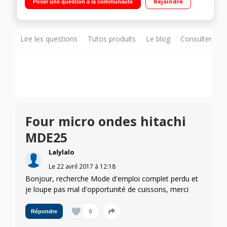
Rejoindre
Poser une question à la communauté
Lire les questions
Tutos produits
Le blog
Consulter sur
Four micro ondes hitachi
MDE25
Lalylalo
Le
22 avril 2017
à
12:18
Bonjour, recherche Mode d'emploi complet perdu et
je loupe pas mal d'opportunité de cuissons, merci
0
Répondre