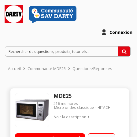
Connexion
Accueil
Communauté MDE25
Questions/Réponses
MDE25
516
membres
Micro ondes classique
HITACHI
Voir la description
Diamètre plateau 31,5 cm - Capacité 25 l. Puissance 900 watts
Programmateur électronique