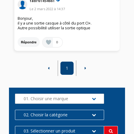
fabr61454661
Le
2 mars 2022
à
14:37
Bonjour,
il y a une sortie casque à côté du port CI+.
Autre possibilité utiliser la sortie optique
0
Répondre
1
01. Choisir une marque
02. Choisir la catégorie
03. Sélectionner un produit