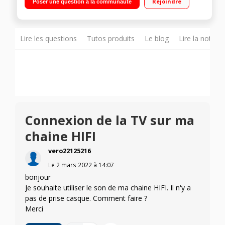
Rejoindre
Poser une question à la communauté
Smart TV - Assistant vocale Alexa - Navigateur Web - Accès aux
applications Netflix, Youtube, Prime Vidéo et Rakuten.tv 3 HDMI
- 2 USB - 1 prise numérique optique - RJ45 - Wifi - Bluetooth
Lire les questions
Tutos produits
Le blog
Lire la notice
Connexion de la TV sur ma
chaine HIFI
vero22125216
Le
2 mars 2022
à
14:07
bonjour
Je souhaite utiliser le son de ma chaine HIFI. Il n'y a
pas de prise casque. Comment faire ?
Merci