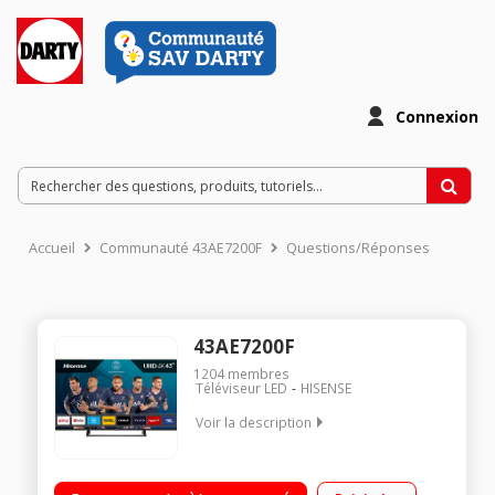
Connexion
Accueil
Communauté 43AE7200F
Questions/Réponses
43AE7200F
1204
membres
Téléviseur LED
HISENSE
Voir la description
Ecran 109 cm (43'') - 100% 4K UHD Rétro-éclairage LED Direct -
HDR 10+ - DTS Virtual:X - Dolby Audio - DTS Studio Sound