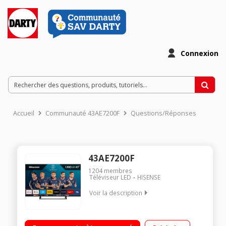
Connexion
Accueil
Communauté 43AE7200F
Questions/Réponses
43AE7200F
1204
membres
Téléviseur LED
HISENSE
Voir la description
Ecran 109 cm (43'') - 100% 4K UHD Rétro-éclairage LED Direct -
HDR 10+ - DTS Virtual:X - Dolby Audio - DTS Studio Sound