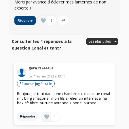
Merci par avance d éclairer mes lanternes de non
experte..!
2
Répondre
Consulter les 4 réponses à la
question Canal et tant?
gera31244454
Le
7 février 2022
à
12:15
Réponse jugée utile
Bonjour j'ai tout dans une chambre tnt classique canal
rmc bing amazone.. mon fils a relier via internet a ma
box sfr fibre. Aucune antenne. Bonne journee
1
Répondre