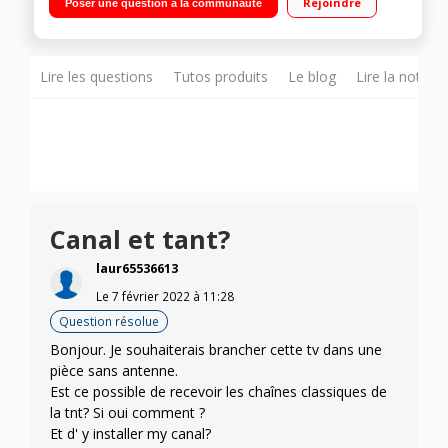
Rejoindre
Poser une question à la communauté
Smart TV - Assistant vocale Alexa - Navigateur Web - Accès aux
applications Netflix, Youtube, Prime Vidéo et Rakuten.tv 3 HDMI
- 2 USB - 1 prise numérique optique - RJ45 - Wifi - Bluetooth
Lire les questions
Tutos produits
Le blog
Lire la notice
Canal et tant?
laur65536613
Le
7 février 2022
à
11:28
Question résolue
Bonjour. Je souhaiterais brancher cette tv dans une
pièce sans antenne.
Est ce possible de recevoir les chaînes classiques de
la tnt? Si oui comment ?
Et d' y installer my canal?