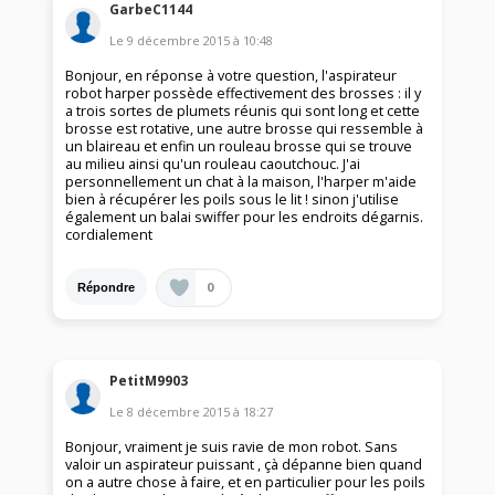
GarbeC1144
Le
9 décembre 2015
à
10:48
Bonjour, en réponse à votre question, l'aspirateur
robot harper possède effectivement des brosses : il y
a trois sortes de plumets réunis qui sont long et cette
brosse est rotative, une autre brosse qui ressemble à
un blaireau et enfin un rouleau brosse qui se trouve
au milieu ainsi qu'un rouleau caoutchouc. J'ai
personnellement un chat à la maison, l'harper m'aide
bien à récupérer les poils sous le lit ! sinon j'utilise
également un balai swiffer pour les endroits dégarnis.
cordialement
0
Répondre
PetitM9903
Le
8 décembre 2015
à
18:27
Bonjour, vraiment je suis ravie de mon robot. Sans
valoir un aspirateur puissant , çà dépanne bien quand
on a autre chose à faire, et en particulier pour les poils