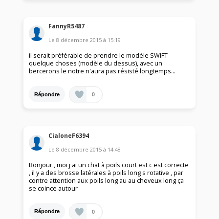
FannyR5487
Le
8 décembre 2015
à
15:19
il serait préférable de prendre le modèle SWIFT
quelque choses (modèle du dessus), avec un
bercerons le notre n'aura pas résisté longtemps...
0
Répondre
CialoneF6394
Le
8 décembre 2015
à
14:48
Bonjour , moi j ai un chat à poils court est c est correcte
, il y a des brosse latérales à poils long s rotative , par
contre attention aux poils long au au cheveux long ça
se coince autour
0
Répondre