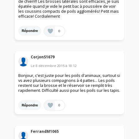
de chien!!! Les brosses latérales sont efficaces, je suis
épatée quand je vide le petit bac à poussière de voir
les coussins compacts de poils agglomérés! Petit mais
efficace! Cordialement
0
Répondre
CorjonS1679
Le
8 décembre 2015
à
18:12
Bonjour, c'est juste pour les poils d'animaux, surtout si
vs avez plusieurs compagnons à 4 pattes... Les poils
restent sur la brosse et le réservoir se remplit très
rapidement. Difficulté aussi pour les poils sur les tapis.
0
Répondre
FerrandM1065