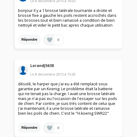
Le
8 décembre 2015
à
16:03
bonjour il y a 1 brosse latérale tournante a droite et
brosse fixe a gauche les poils restent accrochés dans
les brosses.tout et bien ramassé a condition de bien
nettoyé et vider le petit bac apres chaque utilisation
0
Répondre
LorandJ5638
Le
8 décembre 2015
à
15:20
désolé, le harper que j'ai eu a été remplacé sous
garantie par un Koenig. Le problème était la batterie
qui ne tenait pas la charge. l avait une brosse latérale
mais je n'ai pas eu l'occasion de l'essayer sur les poils
de chien. Par contre, je suis très content de celui que
j'ai maintenant, il a une brosse latérale et ramasse
bien les poils de chien. C'est le "H.koenig SWR22"
0
Répondre