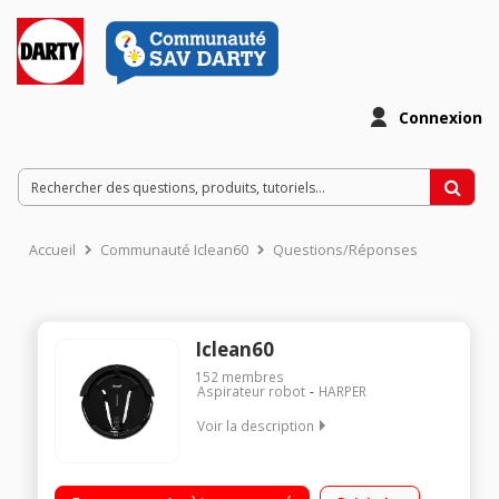
Connexion
Accueil
Communauté Iclean60
Questions/Réponses
Iclean60
152
membres
Aspirateur robot
HARPER
Voir la description
Aspirateur autonome et intelligent Autonomie 60 minutes /
100 m² Détection des obstacles Programmable - Mur virtuel