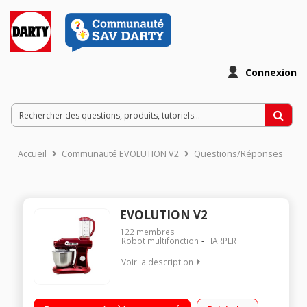
Connexion
Accueil
Communauté EVOLUTION V2
Questions/Réponses
EVOLUTION V2
122
membres
Robot multifonction
HARPER
Voir la description
Capacité brute du bol en inox : 5 litres / Moteur 1000 Watts / 5
vitesses + fonction pulse - Kit pâtisserie / Hachoir à viande