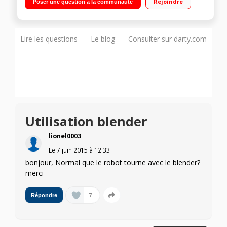
Rejoindre
Poser une question à la communauté
inox avec 3 grilles
Lire les questions
Le blog
Consulter sur darty.com
Utilisation blender
lionel0003
Le
7 juin 2015
à
12:33
bonjour, Normal que le robot tourne avec le blender?
merci
7
Répondre