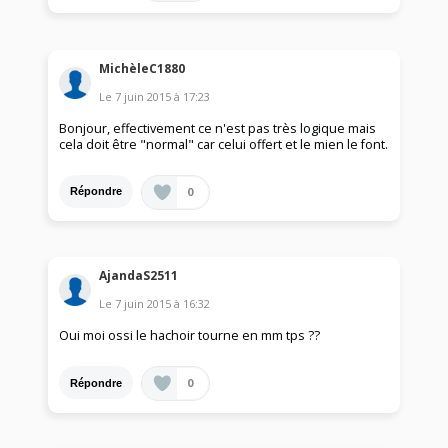
MichèleC1880
Le
7 juin 2015
à
17:23
Bonjour, effectivement ce n'est pas très logique mais
cela doit être "normal" car celui offert et le mien le font.
0
Répondre
AjandaS2511
Le
7 juin 2015
à
16:32
Oui moi ossi le hachoir tourne en mm tps ??
0
Répondre