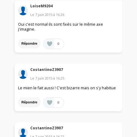
LoiseM9204
Le
7 juin 2015
à
16:26
Oui c'est normal ils sont fixés sur le même axe
j'imagine.
0
Répondre
CostantinoZ3907
Le
7 juin 2015
à
16:25
Le mien le fait aussi ! C'est bizarre mais on s'y habitue
0
Répondre
CostantinoZ3907
Le
7 juin 2015
à
16:22