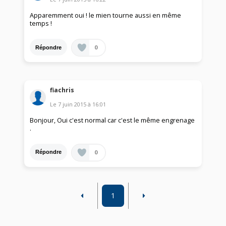
Apparemment oui ! le mien tourne aussi en même
temps !
0
Répondre
fiachris
Le
7 juin 2015
à
16:01
Bonjour, Oui c'est normal car c'est le même engrenage
.
0
Répondre
1