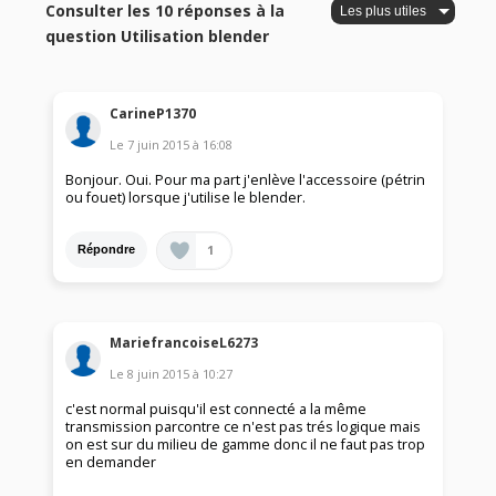
Consulter les 10 réponses à la
question Utilisation blender
CarineP1370
Le
7 juin 2015
à
16:08
Bonjour. Oui. Pour ma part j'enlève l'accessoire (pétrin
ou fouet) lorsque j'utilise le blender.
1
Répondre
MariefrancoiseL6273
Le
8 juin 2015
à
10:27
c'est normal puisqu'il est connecté a la même
transmission parcontre ce n'est pas trés logique mais
on est sur du milieu de gamme donc il ne faut pas trop
en demander