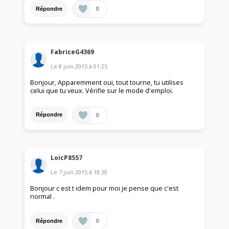
0
Répondre
FabriceG4369
Le
8 juin 2015
à
01:25
Bonjour, Apparemment oui, tout tourne, tu utilises
celui que tu veux. Vérifie sur le mode d'emploi.
0
Répondre
LoicP8557
Le
7 juin 2015
à
18:30
Bonjour c est t idem pour moi je pense que c'est
normal .
0
Répondre