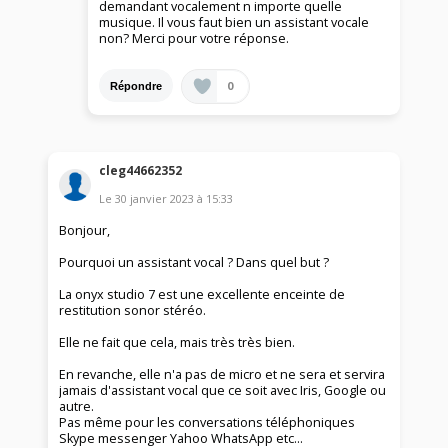
demandant vocalement n importe quelle
musique. Il vous faut bien un assistant vocale
non? Merci pour votre réponse.
0
Répondre
cleg44662352
Le
30 janvier 2023
à
15:33
Bonjour,
Pourquoi un assistant vocal ? Dans quel but ?
La onyx studio 7 est une excellente enceinte de
restitution sonor stéréo.
Elle ne fait que cela, mais très très bien.
En revanche, elle n'a pas de micro et ne sera et servira
jamais d'assistant vocal que ce soit avec Iris, Google ou
autre.
Pas même pour les conversations téléphoniques
Skype messenger Yahoo WhatsApp etc...