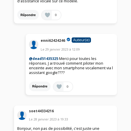
d'assistance vocale sur ce modèle.
0
Répondre
Auteur(e)
enni62424246
Le
29 janvier 2023
à
12:09
@dead51435325
Merci pour toutes les
réponses. J ai trouvé comment piloter mon
enceinte avec mon smartphone vocalement via l
assistant google????
0
Répondre
soet44334216
Le
28 janvier 2023
à
19:33
Bonjour, non pas de possibilité, c'est juste une