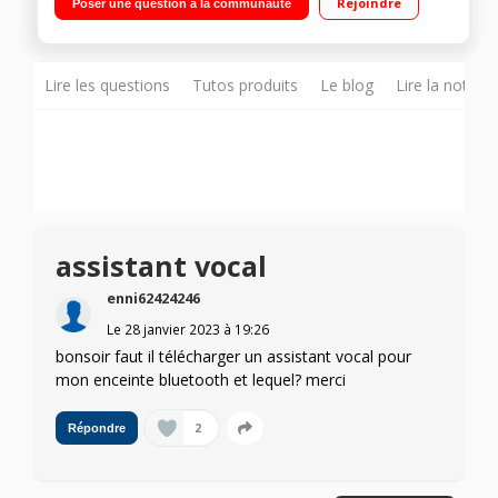
Rejoindre
Poser une question à la communauté
Onyx Studio 7 Puissance nominale de sortie 50 Watts RMS
Lire les questions
Tutos produits
Le blog
Lire la notice
assistant vocal
enni62424246
Le
28 janvier 2023
à
19:26
bonsoir faut il télécharger un assistant vocal pour
mon enceinte bluetooth et lequel? merci
2
Répondre