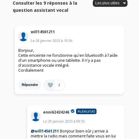
Consulter les 9 réponses à la
question assistant vocal
will14561211
Le
28 janvier 2023
à
19:36
Bonjour,
Cette enceinte ne fonctionne qu'en bluetooth à l'aide
d'un smartphone ou une tablette. Il n'y a pas
d'assistance vocale intégré.
Cordialement
2
Répondre
Auteur(e)
enni62424246
Le
29 janvier 2023
à
08:55
@will14561211
Bonjour bien-sûr j arrive à
mettre la radio mais comment faite vous en lui