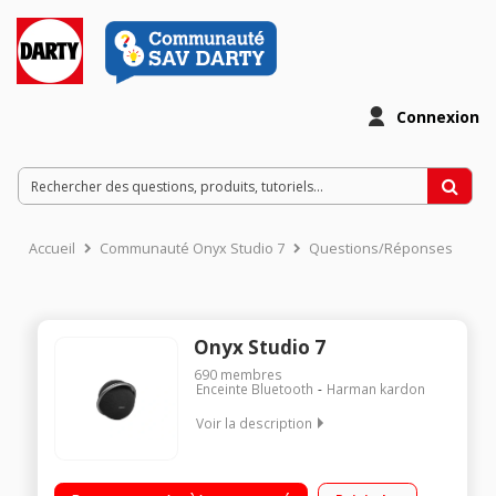
Connexion
Accueil
Communauté Onyx Studio 7
Questions/Réponses
Onyx Studio 7
690
membres
Enceinte Bluetooth
Harman kardon
Voir la description
Enceinte portable stéréo Bluetooth Jusqu'à 8 heures
d'autonomie Wireless Dual Sound: Connectez deux enceintes