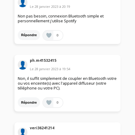
Le
28 janvier 2023
à
20:19
Non pas besoin, connexion Bluetooth simple et
personnellement j'utilise Spotify
0
Répondre
ph.m41532415
Le
28 janvier 2023
à
19:54
Non, il suffit simplement de coupler en Bluetooth votre
ou vos enceinte(s) avec l'appareil diffuseur (votre
téléphone ou votre PC).
0
Répondre
veri36241214