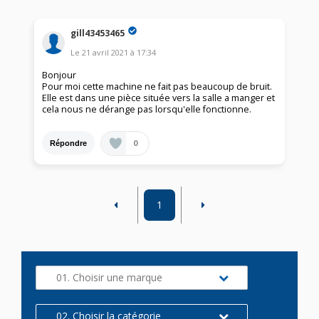
gill43453465
Le
21 avril 2021
à
17:34
Bonjour
Pour moi cette machine ne fait pas beaucoup de bruit.
Elle est dans une pièce située vers la salle a manger et
cela nous ne dérange pas lorsqu'elle fonctionne.
0
Répondre
1
01. Choisir une marque
02. Choisir la catégorie