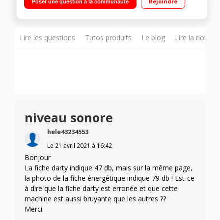
Rejoindre
Poser une question à la communauté
Affichage du temps restant Technologie antibactérienne -
Fonction vapeur - Moter Inverter
Lire les questions
Tutos produits
Le blog
Lire la notice
niveau sonore
hele43234553
Le
21 avril 2021
à
16:42
Bonjour
La fiche darty indique 47 db, mais sur la même page,
la photo de la fiche énergétique indique 79 db ! Est-ce
à dire que la fiche darty est erronée et que cette
machine est aussi bruyante que les autres ??
Merci