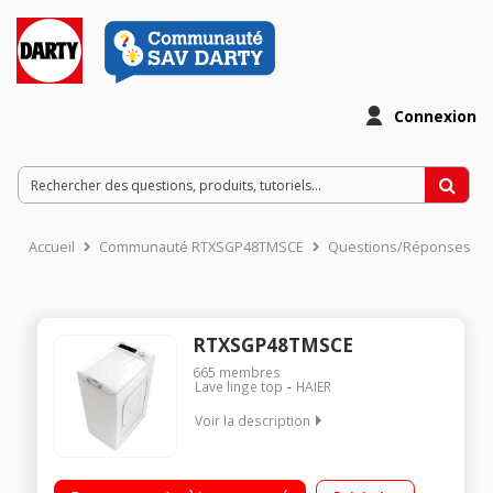
Connexion
Accueil
Communauté RTXSGP48TMSCE
Questions/Réponses
RTXSGP48TMSCE
665
membres
Lave linge top
HAIER
Voir la description
Capacité 8 kg (Volume du tambour 46 L) - Classe énergétique
B Essorage variable jusqu'à 1400 tours/min Départ différé /