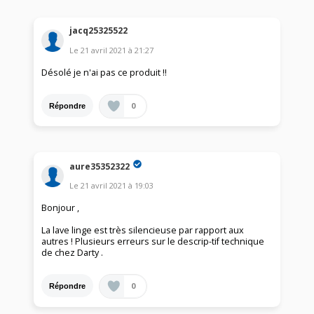
jacq25325522
Le
21 avril 2021
à
21:27
Désolé je n'ai pas ce produit !!
0
Répondre
aure35352322
Le
21 avril 2021
à
19:03
Bonjour ,
La lave linge est très silencieuse par rapport aux
autres ! Plusieurs erreurs sur le descrip-tif technique
de chez Darty .
0
Répondre