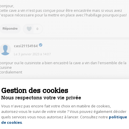
bonjour,
cette cave a vin n'est pas conçue pour être encastrée mais si vous avez
l'espace nécessaire pour la mettre en place avec l'habillage pourquoi pas!
0
Répondre
casi21154164
Le
3 janvier 2023
à
14:07
bonjour oui le cuisiniste a bien encastré la cave a vin dan l'ensemble de la
cuisine
cordialement
0
Répondre
Gestion des cookies
Nous respectons votre vie privée
fami61453532
Vous n'avez pas encore fait votre choix en matière de cookies,
Le
3 janvier 2023
à
14:02
autorisez-vous le suivi de votre visite ? Vous pouvez également décider
quels services vous nous autorisez à lancer. Consultez notre
politique
Axeptio consent
Oui je pense car elle fait 82cm de haut mais faites attention pour
de cookies
.
l'ouverture de la porte