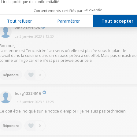
Lire la politique de confidentialité
0
Répondre
Consentements certifiés par
Tout refuser
Paramétrer
Tout accepter
vinc23251626
Le
3 janvier 2023
à
13:50
Bonjour,
La mienne est "encastrée" au sens où elle est placée sous le plan de
travail dans la cuisine dans un espace prévu à cet effet. Mais pas encastrée
comme un frigo car elle n'est pas prévue pour cela
0
Répondre
burg13224616
Le
3 janvier 2023
à
13:25
Ce doit être indiqué sur la notice d'emploi !!! Je ne suis pas technicien.
0
Répondre