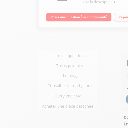
Voir la description
42 bouteilles - Classe G - 37dB Dimensions HxLxP 
Rejoi
Poser une question à la communauté
Lire les questions
Tutos produits
Le blog
Consulter sur darty.com
Darty 2nde Vie
Acheter une pièce détachée
Co
E