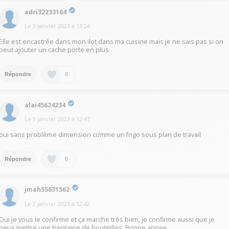
adri32233164
Le
3 janvier 2023
à
13:24
Elle est encastrée dans mon ilot dans ma cuisine mais je ne sais pas si on
peut ajouter un cache porte en plus
0
Répondre
alai45624234
Le
3 janvier 2023
à
12:47
oui sans problème dimension comme un frigo sous plan de travail
0
Répondre
jmah55631562
Le
3 janvier 2023
à
12:42
Oui je vous le confirme et ça marche très bien, je confirme aussi que je
peux mettre une trentaine de bouteilles. Bonne annee