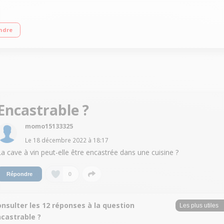
: 82x50x58 cm 3 clayettes en bois semi-coulissantes WIFI + application pour g
ndre
Encastrable ?
momo15133325
Le
18 décembre 2022
à
18:17
La cave à vin peut-elle être encastrée dans une cuisine ?
0
Répondre
nsulter les 12 réponses à la question
ncastrable ?