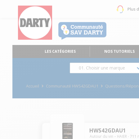
Plus 
LES CATÉGORIES
NOS TUTORIELS
01. Choisir une marque
Accueil
Communauté HWS42GDAU1
Questions/Répon
HWS42GDAU1
Autour du vin
HAIER
-
711