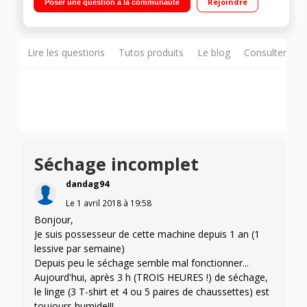
Rejoindre
Poser une question à la communauté
24h (affichage du temps restant) Cycle enchaîné lavage +
séchage 5 kg
Lire les questions
Tutos produits
Le blog
Consulter sur
Séchage incomplet
dandag94
Le
1 avril 2018
à
19:58
Bonjour,
Je suis possesseur de cette machine depuis 1 an (1
lessive par semaine)
Depuis peu le séchage semble mal fonctionner...
Aujourd'hui, après 3 h (TROIS HEURES !) de séchage,
le linge (3 T-shirt et 4 ou 5 paires de chaussettes) est
toujours humide!!!