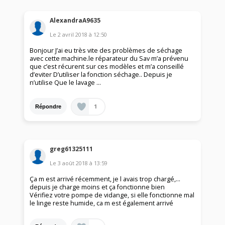
AlexandraA9635
Le
2 avril 2018
à
12:50
Bonjour J’ai eu très vite des problèmes de séchage
avec cette machine.le réparateur du Sav m’a prévenu
que c’est récurent sur ces modèles et m’a conseillé
d’eviter D’utiliser la fonction séchage.. Depuis je
n’utilise Que le lavage ...
1
Répondre
greg61325111
Le
3 août 2018
à
13:59
Ça m est arrivé récemment, je l avais trop chargé,...
depuis je charge moins et ça fonctionne bien
Vérifiez votre pompe de vidange, si elle fonctionne mal
le linge reste humide, ca m est également arrivé