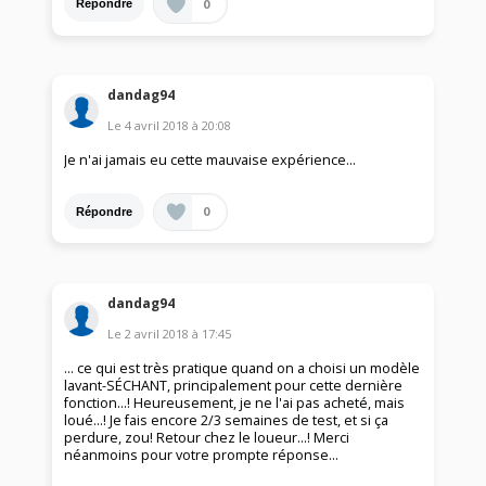
0
Répondre
dandag94
Le
4 avril 2018
à
20:08
Je n'ai jamais eu cette mauvaise expérience...
0
Répondre
dandag94
Le
2 avril 2018
à
17:45
... ce qui est très pratique quand on a choisi un modèle
lavant-SÉCHANT, principalement pour cette dernière
fonction...! Heureusement, je ne l'ai pas acheté, mais
loué...! Je fais encore 2/3 semaines de test, et si ça
perdure, zou! Retour chez le loueur...! Merci
néanmoins pour votre prompte réponse...