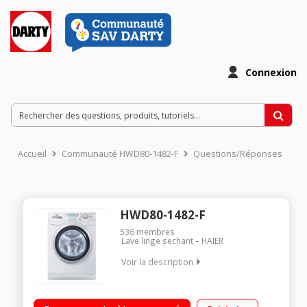
Connexion
Accueil
Communauté HWD80-1482-F
Questions/Réponses
HWD80-1482-F
536
membres
Lave linge sechant
HAIER
Voir la description
Capacité de lavage 8 kg / séchage 5 kg - Classe B Essorage
max. 1400 tours/min - Séchage par sonde Fin différé de 1 à