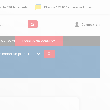
s de
530 tutoriels
Plus de
175 000 conversations
Connexion
QUI SOMMES-NOUS
POSER UNE QUESTION
ctionner un produit