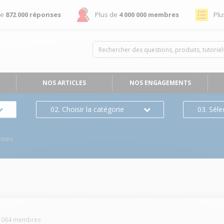
de
872 000 réponses
Plus de
4 000 000 membres
Plu
NOS ARTICLES
NOS ENGAGEMENTS
02. Choisir la catégorie
03. Séle
nses
1064
membres