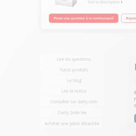
Voir la description
Capacité 9 kg (tambour 55 L) - A+++ -40% Essorage
Rejoi
Poser une question à la communauté
Lire les questions
Tutos produits
Le blog
Lire la notice
Consulter sur darty.com
Darty 2nde Vie
Acheter une pièce détachée