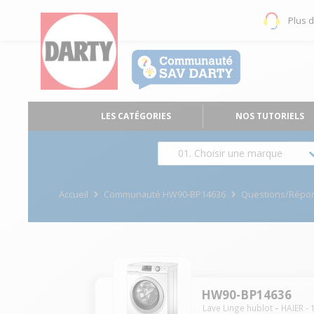
Plus 
LES CATÉGORIES
NOS TUTORIELS
01. Choisir une marque
Accueil
Communauté HW90-BP14636
Questions/Répo
HW90-BP14636
Lave Linge hublot
HAIER
-