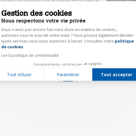
nsulter la réponse à la question Haier atrium
W90-BP14636
Gestion des cookies
Nous respectons votre vie privée
sakh52434561
Vous n'avez pas encore fait votre choix en matière de cookies,
Le
2 janvier 2022
à
23:12
autorisez-vous le suivi de votre visite ? Vous pouvez également décider
Appelez Darty!
quels services vous nous autorisez à lancer. Consultez notre
politique
Axeptio consent
de cookies
.
0
Répondre
Lire la politique de confidentialité
Consentements certifiés par
Tout refuser
Paramétrer
Tout accepter
1