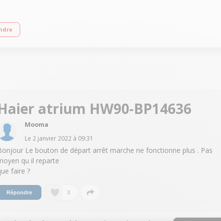
 variable jusqu'à 1400 tours/min Fin différée / Affichage du temps restant Te
ndre
Haier atrium HW90-BP14636
Mooma
Le
2 janvier 2022
à
09:31
Bonjour Le bouton de départ arrêt marche ne fonctionne plus . Pas
moyen qu il reparte
que faire ?
3
Répondre