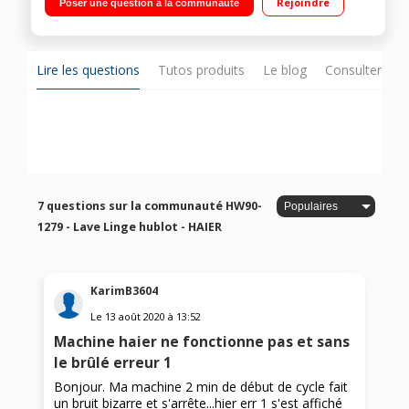
Rejoindre
Poser une question à la communauté
restant/Technologie antibactérienne
Lire les questions
Tutos produits
Le blog
Consulter sur
7 questions sur la communauté HW90-
1279 - Lave Linge hublot - HAIER
KarimB3604
Le
13 août 2020
à
13:52
Machine haier ne fonctionne pas et sans
le brûlé erreur 1
Bonjour. Ma machine 2 min de début de cycle fait
un bruit bizarre et s'arrête...hier err 1 s'est affiché