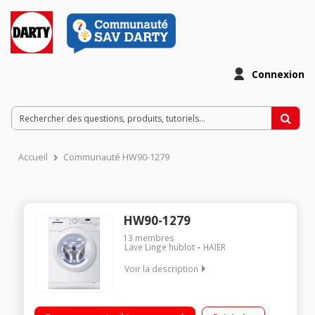
Connexion
Accueil
Communauté HW90-1279
HW90-1279
13
membres
Lave Linge hublot
HAIER
Voir la description
Capacité 9 kg (tambour 65 L) - A++/Essorage variable jusqu'à
1200 tours/min/Fin différée / Affichage du temps