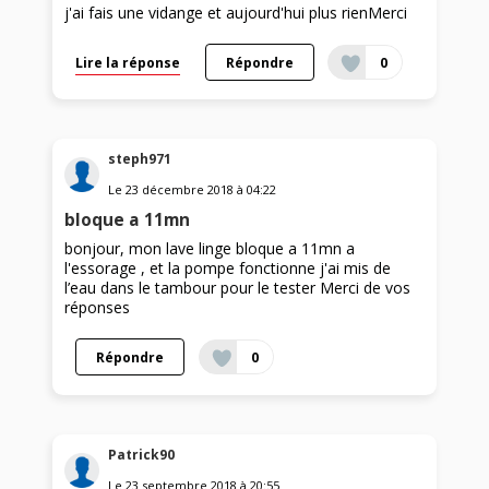
j'ai fais une vidange et aujourd'hui plus rienMerci
Lire la réponse
Répondre
0
steph971
Le
23 décembre 2018
à
04:22
bloque a 11mn
bonjour, mon lave linge bloque a 11mn a
l'essorage , et la pompe fonctionne j'ai mis de
l’eau dans le tambour pour le tester Merci de vos
réponses
Répondre
0
Patrick90
Le
23 septembre 2018
à
20:55