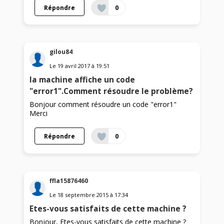
Répondre
0
gilou84
Le
19 avril 2017
à
19:51
la machine affiche un code
"error1".Comment résoudre le problème?
Bonjour comment résoudre un code "error1"
Merci
Répondre
0
ffla15876460
Le
18 septembre 2015
à
17:34
Etes-vous satisfaits de cette machine ?
Bonjour, Etes-vous satisfaits de cette machine ?