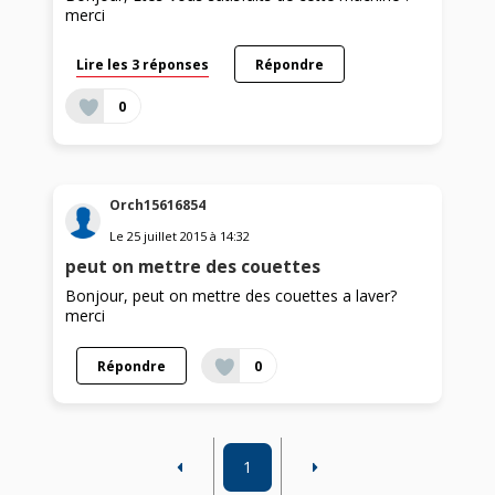
merci
Lire les 3 réponses
Répondre
0
Orch15616854
Le
25 juillet 2015
à
14:32
peut on mettre des couettes
Bonjour, peut on mettre des couettes a laver?
merci
Répondre
0
1