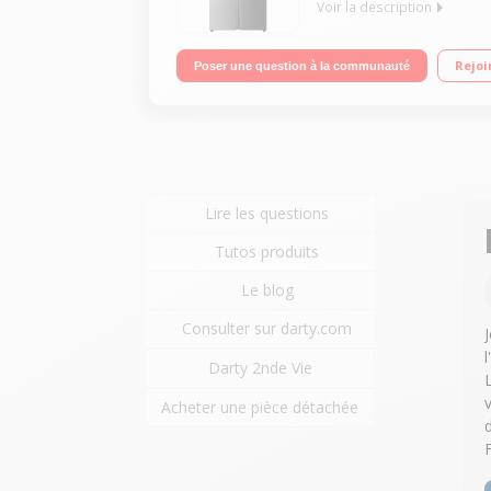
Voir la description
"Volume 628 L - Dimensions HxLxP : 190x90.8x73.8 
Rejoi
Poser une question à la communauté
Lire les questions
Tutos produits
Le blog
Consulter sur darty.com
Darty 2nde Vie
Acheter une pièce détachée