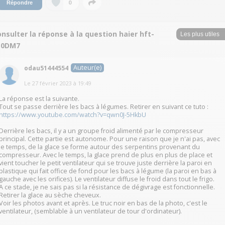
0
Répondre
nsulter la réponse à la question haier hft-
10DM7
Auteur(e)
odau51444554
Le
27 février 2023
à
19:49
La réponse est la suivante.
Tout se passe derrière les bacs à légumes. Retirer en suivant ce tuto :
https://www.youtube.com/watch?v=qwn0J-5HkbU
Derrière les bacs, il y a un groupe froid alimenté par le compresseur
principal. Cette partie est autonome. Pour une raison que je n'ai pas, avec
le temps, de la glace se forme autour des serpentins provenant du
compresseur. Avec le temps, la glace prend de plus en plus de place et
vient toucher le petit ventilateur qui se trouve juste derrière la paroi en
plastique qui fait office de fond pour les bacs à légume (la paroi en bas à
gauche avec les orifices). Le ventilateur diffuse le froid dans tout le frigo.
A ce stade, je ne sais pas si la résistance de dégivrage est fonctionnelle.
Retirer la glace au sèche cheveux.
Voir les photos avant et après. Le truc noir en bas de la photo, c'est le
ventilateur, (semblable à un ventilateur de tour d'ordinateur).