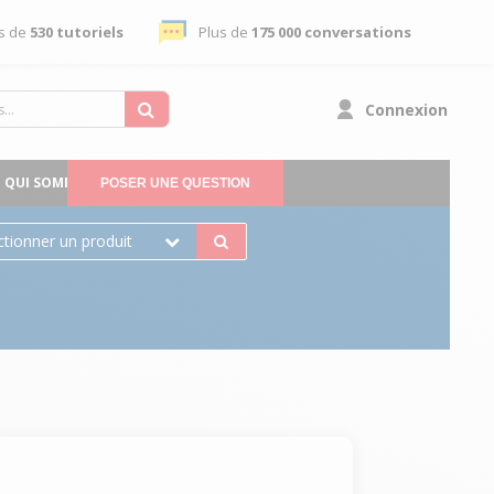
s de
530 tutoriels
Plus de
175 000 conversations
Connexion
QUI SOMMES-NOUS
POSER UNE QUESTION
ctionner un produit