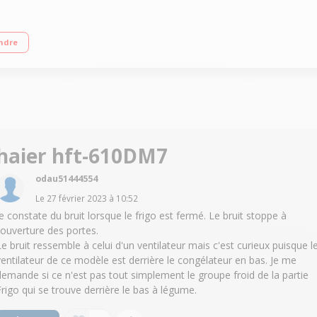
cm Réfrigérateur à froid ventilé 428 L Congélateur à froid ventilé 200 L Comp
ndre
haier hft-610DM7
odau51444554
Le
27 février 2023
à
10:52
Je constate du bruit lorsque le frigo est fermé. Le bruit stoppe à
l'ouverture des portes.
Le bruit ressemble à celui d'un ventilateur mais c'est curieux puisque l
ventilateur de ce modèle est derrière le congélateur en bas. Je me
demande si ce n'est pas tout simplement le groupe froid de la partie
Frigo qui se trouve derrière le bas à légume.