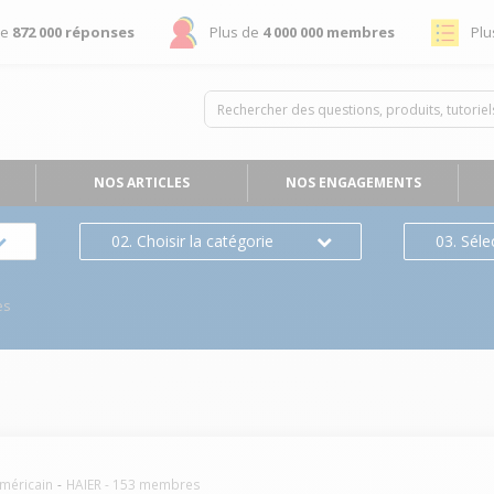
de
872 000 réponses
Plus de
4 000 000 membres
Plu
NOS ARTICLES
NOS ENGAGEMENTS
02. Choisir la catégorie
03. Séle
es
américain
HAIER
-
153
membres