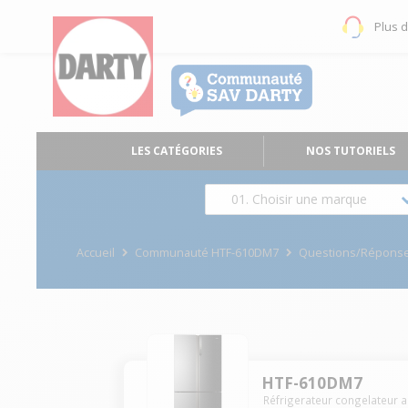
Plus 
LES CATÉGORIES
NOS TUTORIELS
01. Choisir une marque
Accueil
Communauté HTF-610DM7
Questions/Répons
HTF-610DM7
Réfrigerateur congelateur 