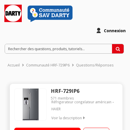
Connexion
Accueil
Communauté HRF-729IP6
Questions/Réponses
HRF-729IP6
571
membres
Réfrigerateur congelateur américain
HAIER
Voir la description
Volume 567L - Dimensions 179.0x90.8x69.0 cm - Classe G -
41dB Réfrigérateur Froid ventilé 372L Congélateur Froid