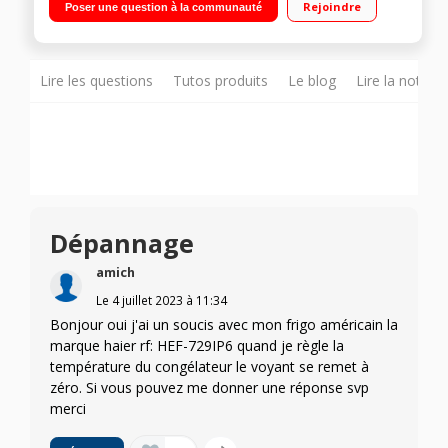
Rejoindre
Poser une question à la communauté
ventilé 195L Distributeur eau, glaçons et glace pilée
Lire les questions
Tutos produits
Le blog
Lire la notice
Dépannage
amich
Le
4 juillet 2023
à
11:34
Bonjour oui j'ai un soucis avec mon frigo américain la
marque haier rf: HEF-729IP6 quand je règle la
température du congélateur le voyant se remet à
zéro. Si vous pouvez me donner une réponse svp
merci