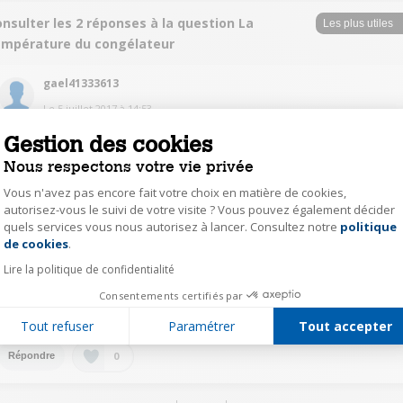
nsulter les 2 réponses à la question La
empérature du congélateur
gael41333613
Le
5 juillet 2017
à
14:53
non ce n'est pas normal en 8 heures environ j'avais la bonne température
Gestion des cookies
Nous respectons votre vie privée
0
Répondre
Vous n'avez pas encore fait votre choix en matière de cookies,
autorisez-vous le suivi de votre visite ? Vous pouvez également décider
quels services vous nous autorisez à lancer. Consultez notre
politique
Axeptio consent
anth63524441
de cookies
.
Le
1 juillet 2017
à
01:09
Lire la politique de confidentialité
Bonjour, Non pas normal, le miens a trouvé sa bonne température en
Consentements certifiés par
quelques heures. Je ne saurais vous dire à quoi est dû le problème, je
vous conseille de contacter le SAV pour voir avec eux. Bien à vous.
Tout refuser
Paramétrer
Tout accepter
0
Répondre