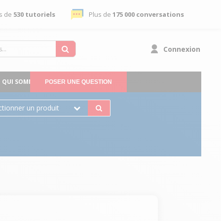
s de
530 tutoriels
Plus de
175 000 conversations
Connexion
QUI SOMMES-NOUS
POSER UNE QUESTION
ctionner un produit