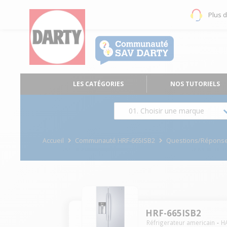
Plus 
LES CATÉGORIES
NOS TUTORIELS
01. Choisir une marque
Accueil
Communauté HRF-665ISB2
Questions/Répons
HRF-665ISB2
Réfrigerateur americain
H