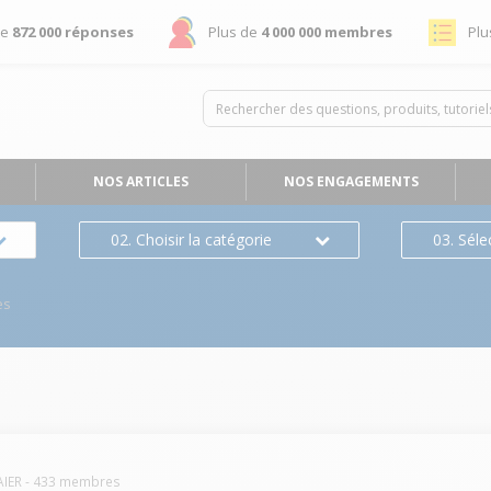
de
872 000 réponses
Plus de
4 000 000 membres
Plu
NOS ARTICLES
NOS ENGAGEMENTS
02. Choisir la catégorie
03. Séle
es
AIER
-
433
membres