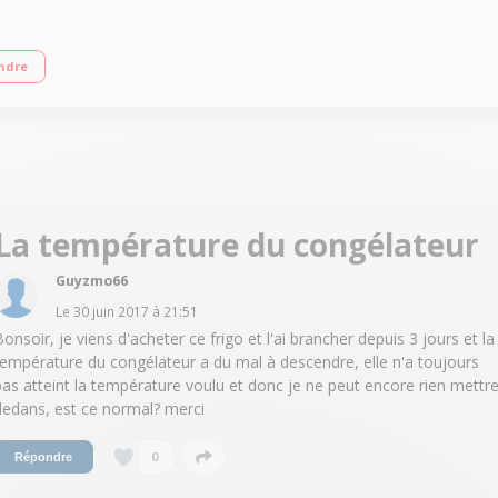
A+ Réfrigérateur à froid ventilé 375 L Congélateur à froid ventilé 175 L Distri
ndre
La température du congélateur
Guyzmo66
Le
30 juin 2017
à
21:51
Bonsoir, je viens d'acheter ce frigo et l'ai brancher depuis 3 jours et la
température du congélateur a du mal à descendre, elle n'a toujours
pas atteint la température voulu et donc je ne peut encore rien mettr
dedans, est ce normal? merci
0
Répondre