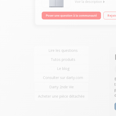
Voir la description
Volume 550 L - Dimensions HxLxP : 179x90.8x69 cm - 
Rejoi
Poser une question à la communauté
Lire les questions
Tutos produits
Le blog
Consulter sur darty.com
Darty 2nde Vie
Acheter une pièce détachée