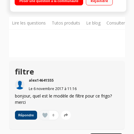
Rejoindre
Poser une question à la communauté
175 L Distributeur eau fraîche, glaçons et glace pilée
Lire les questions
Tutos produits
Le blog
Consulter sur
filtre
alex14641555
Le
6 novembre 2017
à
11:16
bonjour, quel est le modèle de filtre pour ce frigo?
merci
0
Répondre