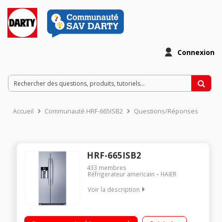
Connexion
Accueil
Communauté HRF-665ISB2
Questions/Réponses
HRF-665ISB2
433
membres
Réfrigerateur americain
HAIER
Voir la description
Volume 550 L - Dimensions HxLxP : 179x90.8x69 cm - A+
Réfrigérateur à froid ventilé 375 L Congélateur à froid ventilé