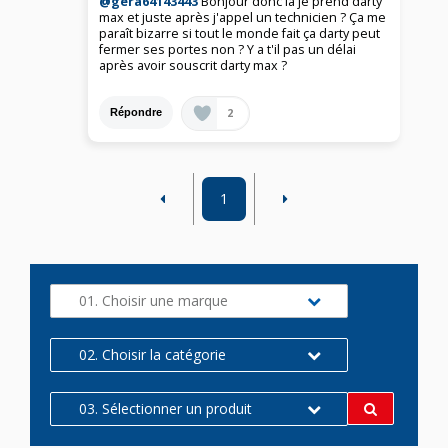
@gera64143443
Bonjour donc la je prend darty
max et juste après j'appel un technicien ? Ça me
paraît bizarre si tout le monde fait ça darty peut
fermer ses portes non ? Y a t'il pas un délai
après avoir souscrit darty max ?
2
Répondre
1
01. Choisir une marque
02. Choisir la catégorie
03. Sélectionner un produit