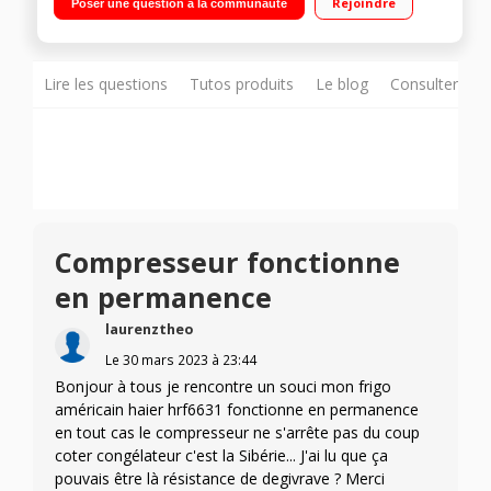
Rejoindre
Poser une question à la communauté
175 L Distributeur eau fraîche, glaçons et glace pilée
Lire les questions
Tutos produits
Le blog
Consulter sur
Compresseur fonctionne
en permanence
laurenztheo
Le
30 mars 2023
à
23:44
Bonjour à tous je rencontre un souci mon frigo
américain haier hrf6631 fonctionne en permanence
en tout cas le compresseur ne s'arrête pas du coup
coter congélateur c'est la Sibérie... J'ai lu que ça
pouvais être là résistance de degivrave ? Merci