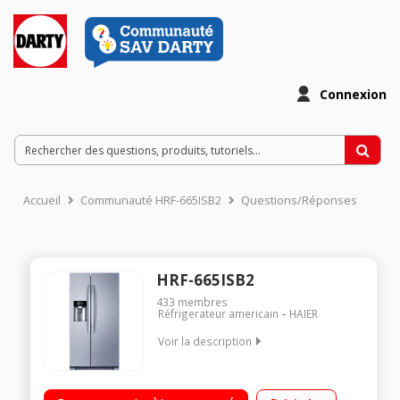
Connexion
Accueil
Communauté HRF-665ISB2
Questions/Réponses
HRF-665ISB2
433
membres
Réfrigerateur americain
HAIER
Voir la description
Volume 550 L - Dimensions HxLxP : 179x90.8x69 cm - A+
Réfrigérateur à froid ventilé 375 L Congélateur à froid ventilé