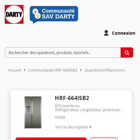
Connexion
Accueil
Communauté HRF-664ISB2
Questions/Réponses
HRF-664ISB2
876
membres
Réfrigerateur congelateur américain
HAIER
Voir la description
Volume 500 L - Dimensions HxLxP : 176,8x89x72,6 cm - A+
Réfrigérateur à froid ventilé 341 L Congélateur à froid ventilé