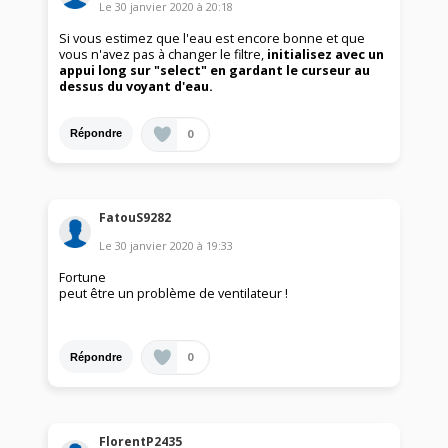
Le
30 janvier 2020
à
20:18
Si vous estimez que l'eau est encore bonne et que
vous n'avez pas à changer le filtre,
initialisez avec un
appui long sur "select" en gardant le curseur au
dessus du voyant d'eau.
0
Répondre
FatouS9282
Le
30 janvier 2020
à
19:33
Fortune
peut être un problème de ventilateur !
0
Répondre
FlorentP2435