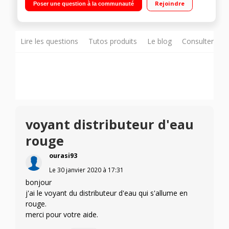
Rejoindre
Poser une question à la communauté
159 L Distributeur eau fraîche, glaçons et glace pilée
Lire les questions
Tutos produits
Le blog
Consulter sur
voyant distributeur d'eau
rouge
ourasi93
Le
30 janvier 2020
à
17:31
bonjour
j'ai le voyant du distributeur d'eau qui s'allume en
rouge.
merci pour votre aide.