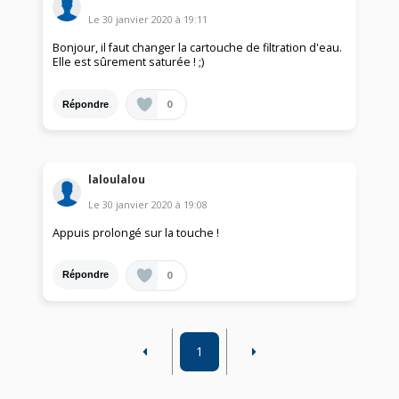
Le
30 janvier 2020
à
19:11
Bonjour, il faut changer la cartouche de filtration d'eau.
Elle est sûrement saturée ! ;)
0
Répondre
laloulalou
Le
30 janvier 2020
à
19:08
Appuis prolongé sur la touche !
0
Répondre
1