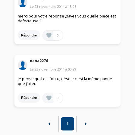
Le
23 novembre 2014
à
13:06
merçi pour votre reponse ,savez vous quelle piece est
defecteuse ?
0
Répondre
nana2276
Le
23 novembre 2014
à
00:29
je pense qu'il est foutu, désole c'est la même panne
que j'ai eu
0
Répondre
1