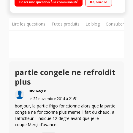
Rejoindre
Poser une question à la communauté
159 L Distributeur eau fraîche, glaçons et glace pilée
Lire les questions
Tutos produits
Le blog
Consulter sur
partie congele ne refroidit
plus
monzoye
Le
22 novembre 2014
à
21:51
bonjour, la partie frigo fonctionne alors que la partie
congele ne fonctionne plus meme il fait du chaud, a
l'afficheur il indique 12 degré avant que je le
coupe.Merçi d'avance.