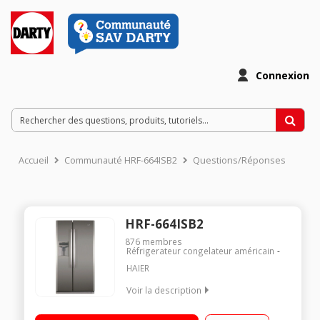
Connexion
Accueil
Communauté HRF-664ISB2
Questions/Réponses
HRF-664ISB2
876
membres
Réfrigerateur congelateur américain
HAIER
Voir la description
Volume 500 L - Dimensions HxLxP : 176,8x89x72,6 cm - A+
Réfrigérateur à froid ventilé 341 L Congélateur à froid ventilé