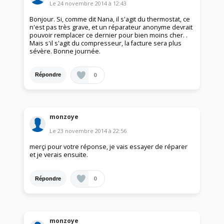
Le
24 novembre 2014
à
12:43
Bonjour. Si, comme dit Nana, il s'agit du thermostat, ce
n'est pas très grave, et un réparateur anonyme devrait
pouvoir remplacer ce dernier pour bien moins cher. .
Mais s'il s'agit du compresseur, la facture sera plus
sévère. Bonne journée.
0
Répondre
monzoye
Le
23 novembre 2014
à
22:56
merçi pour votre réponse, je vais essayer de réparer
et je verais ensuite.
0
Répondre
monzoye