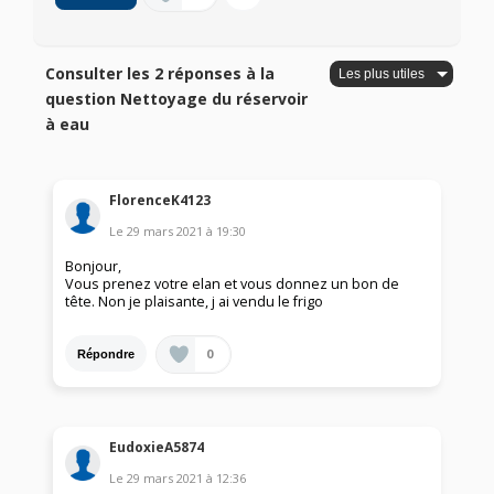
Consulter les 2 réponses à la
question Nettoyage du réservoir
à eau
FlorenceK4123
Le
29 mars 2021
à
19:30
Bonjour,
Vous prenez votre elan et vous donnez un bon de
tête. Non je plaisante, j ai vendu le frigo
0
Répondre
EudoxieA5874
Le
29 mars 2021
à
12:36