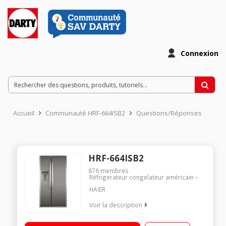
Connexion
Accueil
Communauté HRF-664ISB2
Questions/Réponses
HRF-664ISB2
876
membres
Réfrigerateur congelateur américain
HAIER
Voir la description
Volume 500 L - Dimensions HxLxP : 176,8x89x72,6 cm - A+
Réfrigérateur à froid ventilé 341 L Congélateur à froid ventilé