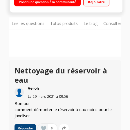
Rejoindre
Poser une question à la communauté
159 L Distributeur eau fraîche, glaçons et glace pilée
Lire les questions
Tutos produits
Le blog
Consulter sur
Nettoyage du réservoir à
eau
Veroh
Le
29 mars 2021
à
09:56
Bonjour
comment démonter le réservoir à eau noirci pour le
javeliser
0
Répondre