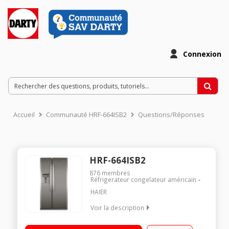
Connexion
Accueil
Communauté HRF-664ISB2
Questions/Réponses
HRF-664ISB2
876
membres
Réfrigerateur congelateur américain
HAIER
Voir la description
Volume 500 L - Dimensions HxLxP : 176,8x89x72,6 cm - A+
Réfrigérateur à froid ventilé 341 L Congélateur à froid ventilé