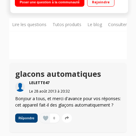
Rejoindre
Poser une question à la communauté
159 L Distributeur eau fraîche, glaçons et glace pilée
Lire les questions
Tutos produits
Le blog
Consulter sur
glacons automatiques
LELETTE47
Le
28 août 2013
à
20:32
Bonjour a tous, et merci d'avance pour vos réponses:
cet appareil fait-il des glaçons automatiquement ?
0
Répondre