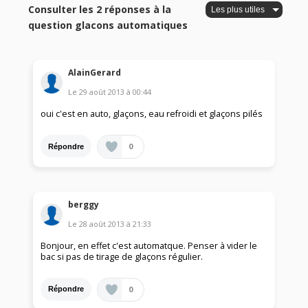
Consulter les 2 réponses à la
question glacons automatiques
AlainGerard
Le
29 août 2013
à
00:44
oui c'est en auto, glaçons, eau refroidi et glaçons pilés
0
Répondre
berggy
Le
28 août 2013
à
21:33
Bonjour, en effet c'est automatque. Penser à vider le
bac si pas de tirage de glaçons régulier.
0
Répondre