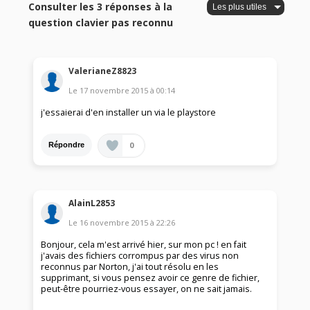
Consulter les 3 réponses à la
question clavier pas reconnu
ValerianeZ8823
Le
17 novembre 2015
à
00:14
j'essaierai d'en installer un via le playstore
0
Répondre
AlainL2853
Le
16 novembre 2015
à
22:26
Bonjour, cela m'est arrivé hier, sur mon pc ! en fait
j'avais des fichiers corrompus par des virus non
reconnus par Norton, j'ai tout résolu en les
supprimant, si vous pensez avoir ce genre de fichier,
peut-être pourriez-vous essayer, on ne sait jamais.