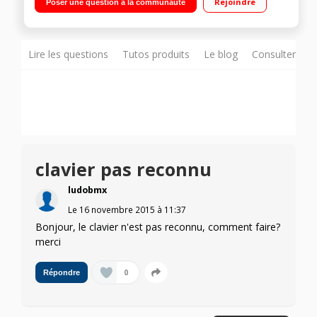
Rejoindre
Poser une question à la communauté
Ultra fine (6,5mm d'épaisseur) et légère (290g) / Android 4.2
Jelly Bean
Lire les questions
Tutos produits
Le blog
Consulter sur
clavier pas reconnu
ludobmx
Le
16 novembre 2015
à
11:37
Bonjour, le clavier n'est pas reconnu, comment faire?
merci
0
Répondre