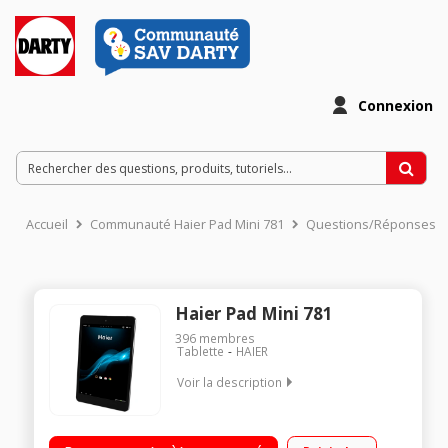
Connexion
Accueil
Communauté Haier Pad Mini 781
Questions/Réponses
Haier Pad Mini 781
396
membres
Tablette
HAIER
Voir la description
Ecran tactile IPS HD 7,85" (19,9 cm), 1024x768 pixels /
Processeur Quad-Core à 1,6 GHz - Mémoire 8Go - RAM 1Go /