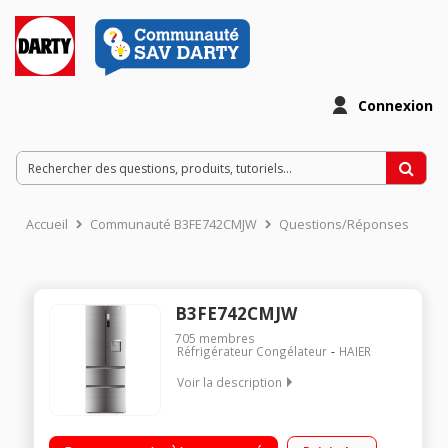
Connexion
Accueil
Communauté B3FE742CMJW
Questions/Réponses
B3FE742CMJW
705
membres
Réfrigérateur Congélateur
HAIER
Voir la description
Volume 458L - Dimensions 190.0x70.0x68.0 cm - Classe E -
37dB Réfrigérateur à Froid ventilé 307L Congélateur Froid