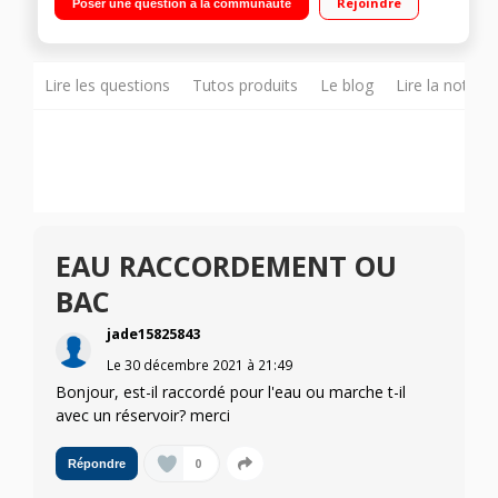
Rejoindre
Poser une question à la communauté
ventilé 151L Distributeur eau - Eclairage LED
Lire les questions
Tutos produits
Le blog
Lire la notice
EAU RACCORDEMENT OU
BAC
jade15825843
Le
30 décembre 2021
à
21:49
Bonjour, est-il raccordé pour l'eau ou marche t-il
avec un réservoir? merci
0
Répondre