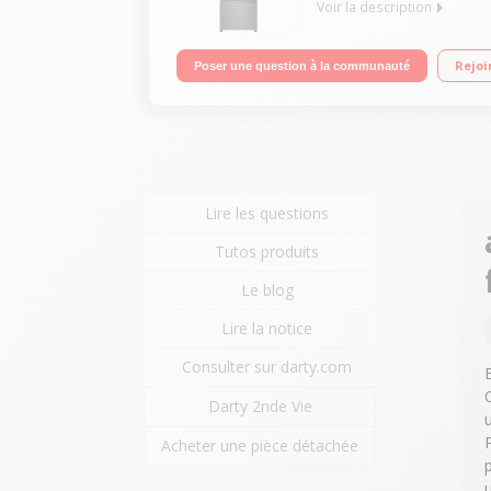
Voir la description
Volume 348L - Dimensions 190.0x59.5x65.7 cm - Cla
Rejoi
Poser une question à la communauté
Lire les questions
Tutos produits
Le blog
Lire la notice
Consulter sur darty.com
Darty 2nde Vie
Acheter une pièce détachée