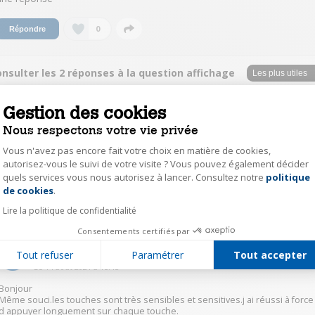
0
Répondre
nsulter les 2 réponses à la question affichage
lectronique ne fonctionne pas
Gestion des cookies
hoez31222161
Nous respectons votre vie privée
Le
14 août 2021
à
16:10
Vous n'avez pas encore fait votre choix en matière de cookies,
Avez vous déverrouillé le panneau de commandes? En appuyant 3s sur le
autorisez-vous le suivi de votre visite ? Vous pouvez également décider
bouton “lock?
quels services vous nous autorisez à lancer. Consultez notre
politique
Axeptio consent
de cookies
.
0
Répondre
Lire la politique de confidentialité
Consentements certifiés par
sylv61514432
Tout refuser
Paramétrer
Tout accepter
Le
14 août 2021
à
15:45
Bonjour
Même souci.les touches sont très sensibles et sensitives.j ai réussi à force
d appuyer longuement sur chaque touche.