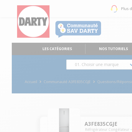
Plus 
LES CATÉGORIES
NOS TUTORIELS
01. Choisir une marque
Accueil
Communauté A3FE835CGJE
Questions/Répons
A3FE835CGJE
Réfrigérateur Congélateur