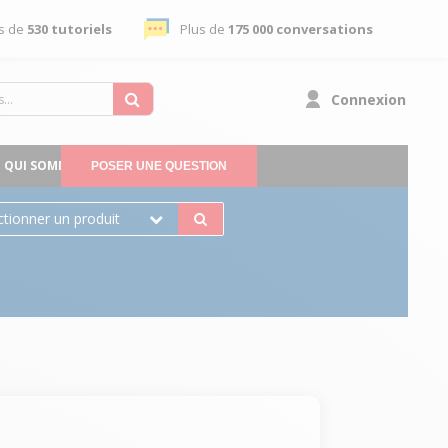
s de
530 tutoriels
Plus de
175 000 conversations
Connexion
QUI SOMMES-NOUS
POSER UNE QUESTION
ctionner un produit