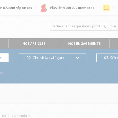
de
872 000 réponses
Plus de
4 000 000 membres
Plu
NOS ARTICLES
NOS ENGAGEMENTS
02. Choisir la catégorie
03. Séle
es
HAIER
-
76
membres