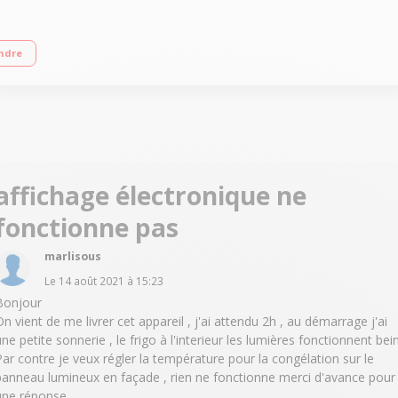
sse D - 35dB Réfrigérateur 234L Congélateur Froid ventilé 114L Compartiment 
ndre
affichage électronique ne
fonctionne pas
marlisous
Le
14 août 2021
à
15:23
Bonjour
On vient de me livrer cet appareil , j'ai attendu 2h , au démarrage j'ai
une petite sonnerie , le frigo à l'interieur les lumières fonctionnent bei
Par contre je veux régler la température pour la congélation sur le
panneau lumineux en façade , rien ne fonctionne merci d'avance pour
une réponse