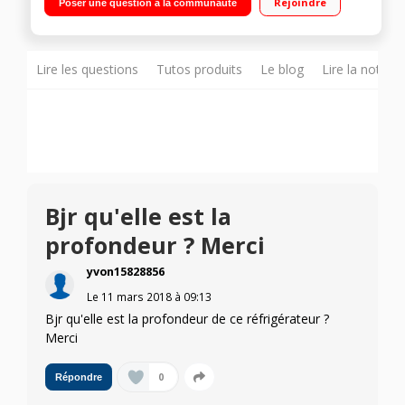
Rejoindre
Poser une question à la communauté
129 L Contrôle électronique - Eclairage LED
Lire les questions
Tutos produits
Le blog
Lire la notice
Bjr qu'elle est la
profondeur ? Merci
yvon15828856
Le
11 mars 2018
à
09:13
Bjr qu'elle est la profondeur de ce réfrigérateur ?
Merci
0
Répondre