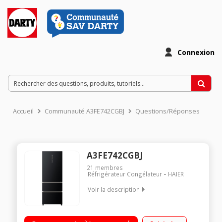
Connexion
Accueil
Communauté A3FE742CGBJ
Questions/Réponses
A3FE742CGBJ
21
membres
Réfrigérateur Congélateur
HAIER
Voir la description
Volume 436 L - Dimensions HxLxP : 190x70x67.6 cm - A++
Réfrigérateur à froid ventilé 307 L Congélateur à froid ventilé