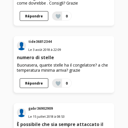
come dovrebbe . Consigli? Grazie
Répondre
0
tide36812344
Le
3 août 2018
à
22:09
numero di stelle
Buonasera, quante stelle ha il congelatore? a che
temperatura minima arriva? grazie
Répondre
0
gabr36902909
Le
15 juillet 2018
à
08:53
È possibile che sia sempre attaccato il