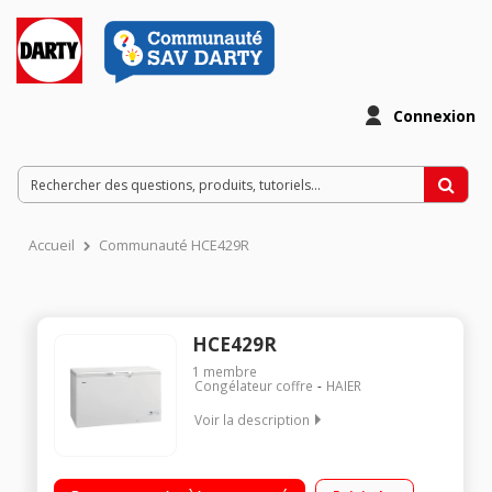
Connexion
Accueil
Communauté HCE429R
HCE429R
1
membre
Congélateur coffre
HAIER
Voir la description
Volume 413L - Dimensions 84.0x141.0x74.0 cm - Classe F -
38dB Congélateur à Froid statique et à dégivrage manuel