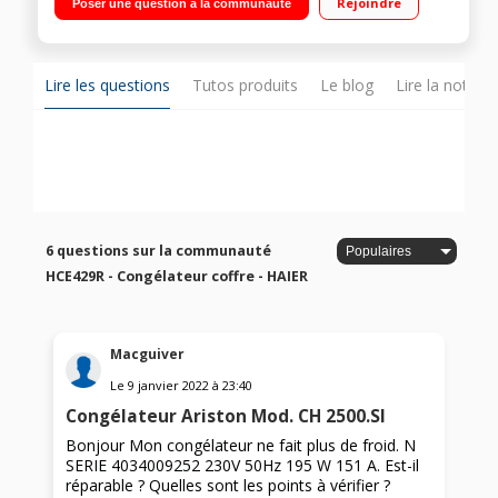
Rejoindre
Poser une question à la communauté
Autonomie 35h - Puissance de congélation 19kg/24h
Autonomie de 35 heures
Lire les questions
Tutos produits
Le blog
Lire la notice
6 questions sur la communauté
HCE429R - Congélateur coffre - HAIER
Macguiver
Le
9 janvier 2022
à
23:40
Congélateur Ariston Mod. CH 2500.SI
Bonjour Mon congélateur ne fait plus de froid. N
SERIE 4034009252 230V 50Hz 195 W 151 A. Est-il
réparable ? Quelles sont les points à vérifier ?