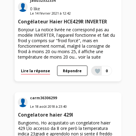
jadu32532334
0
like
Le
14 février 2021
à
12:42
Congélateur Haier HCE429R INVERTER
Bonjour La notice livrée ne correspond pas au
modèle INVERTER, l'appareil fonctionne et fait du
froid y compris sur "froid forcé", mais en
fonctionnement normal, malgré la consigne de
froid à moins 20 ou moins 25, il affiche une
température de moins 20 ou...
voir la suite
Lire la réponse
Répondre
0
carm36306299
Le
18 août 2018
à
23:40
Congelatore haier 429l
Bungiorno, Ho acquistato un congelatore haier
429 l,lo accesso da 8 ore però la temperatura
indica 23gradi e aprendolo non si sente il freddo