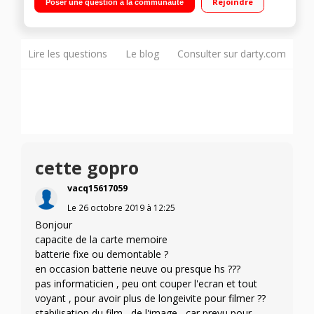
Rejoindre
Poser une question à la communauté
volant radio-commandé - 4 moteurs brushed - 6 axes
gyroscope
Lire les questions
Le blog
Consulter sur darty.com
cette gopro
vacq15617059
Le
26 octobre 2019
à
12:25
Bonjour
capacite de la carte memoire
batterie fixe ou demontable ?
en occasion batterie neuve ou presque hs ???
pas informaticien , peu ont couper l'ecran et tout
voyant , pour avoir plus de longeivite pour filmer ??
stabilisation du film , de l'image , car prevu pour