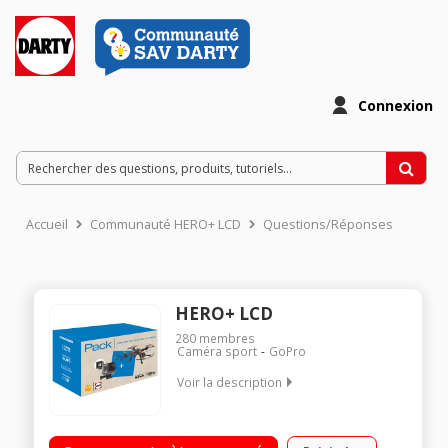
Connexion
Accueil
Communauté HERO+ LCD
Questions/Réponses
HERO+ LCD
280
membres
Caméra sport
GoPro
Voir la description
Capteur 8 mégapixels - Ecran tactile Vidéo Haute Définition
1080p 60i/s Rafale 5 i/sec - Wi-Fi + Bluetooth intégrés Drone