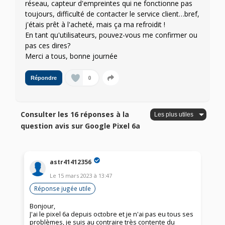
réseau, capteur d'empreintes qui ne fonctionne pas
toujours, difficulté de contacter le service client…bref,
j'étais prêt à l'acheté, mais ça ma refroidit !
En tant qu'utilisateurs, pouvez-vous me confirmer ou
pas ces dires?
Merci a tous, bonne journée
0
Répondre
Consulter les 16 réponses à la
question avis sur Google Pixel 6a
astr41412356
Le
15 mars 2023
à
13:47
Réponse jugée utile
Bonjour,
J'ai le pixel 6a depuis octobre et je n'ai pas eu tous ses
problèmes, je suis au contraire très contente du