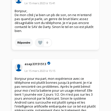
Le
15 mars 2023
à
15:41
Bonjour,
De mon côté j'ai bien un pb de son, on ne m'entend
pas quand je parle, un genre de bruit blanc assez
désagréable sort du téléphone. Je n'ai pas encore
contacté le SAV de Darty. Sinon le tel en soi est plutôt
bien.
0
Répondre
asap33151513
Le
15 mars 2023
à
15:15
Bonjour pour ma part, mon expérience avec ce
téléphone est plutôt bonnes jusqu'à présent. Je n'ai
pas rencontré ces problèmes. Après le petit bémol
pour moi c'est la batterie pour un usage intensif. Elle
tient 1 journée voir 2 jours 1/2. On n'est pas sur les 3
jours annoncé par le fabricant. Sinon le système
Android sans surcouche est plutôt sympa et les
l'intelligence artificielle embarquée sur ce tel est plutôt
intéressante, notamment dans le traitement des