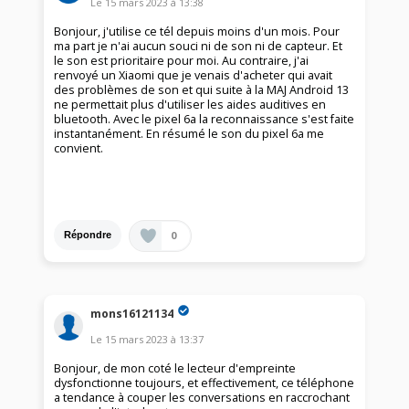
Le
15 mars 2023
à
13:38
Bonjour, j'utilise ce tél depuis moins d'un mois. Pour
ma part je n'ai aucun souci ni de son ni de capteur. Et
le son est prioritaire pour moi. Au contraire, j'ai
renvoyé un Xiaomi que je venais d'acheter qui avait
des problèmes de son et qui suite à la MAJ Android 13
ne permettait plus d'utiliser les aides auditives en
bluetooth. Avec le pixel 6a la reconnaissance s'est faite
instantanément. En résumé le son du pixel 6a me
convient.
0
Répondre
mons16121134
Le
15 mars 2023
à
13:37
Bonjour, de mon coté le lecteur d'empreinte
dysfonctionne toujours, et effectivement, ce téléphone
a tendance à couper les conversations en raccrochant