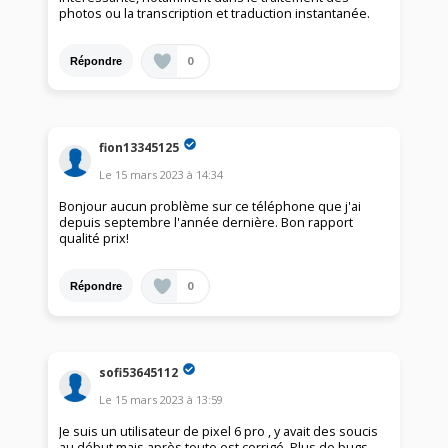
photos ou la transcription et traduction instantanée.
0
Répondre
fion13345125
Le
15 mars 2023
à
14:34
Bonjour aucun problème sur ce téléphone que j'ai
depuis septembre l'année dernière. Bon rapport
qualité prix!
0
Répondre
sofi53645112
Le
15 mars 2023
à
13:59
Je suis un utilisateur de pixel 6 pro , y avait des soucis
au début mais après toute est corrigé. Plus de bugs ..