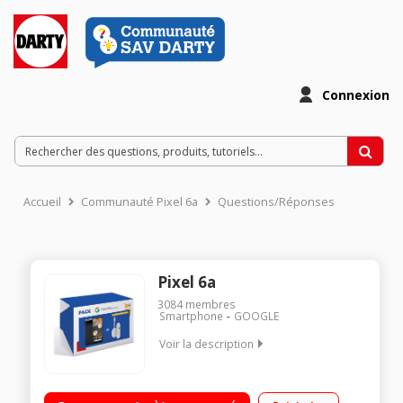
Connexion
Accueil
Communauté Pixel 6a
Questions/Réponses
Pixel 6a
3084
membres
Smartphone
GOOGLE
Voir la description
"OS Android 12 - 128Go de ROM, 6Go de RAM Ecran 6.1""
OLED FHD+ Processeur Google Tensor Appareil photo grand