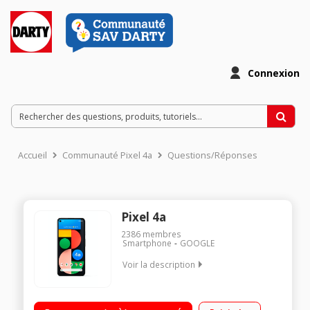
Connexion
Accueil
Communauté Pixel 4a
Questions/Réponses
Pixel 4a
2386
membres
Smartphone
GOOGLE
Voir la description
Toute une journée d'autonomie… + 24 heures ! Conçu pour
une sécurité optimale Des téléchargements et des services de