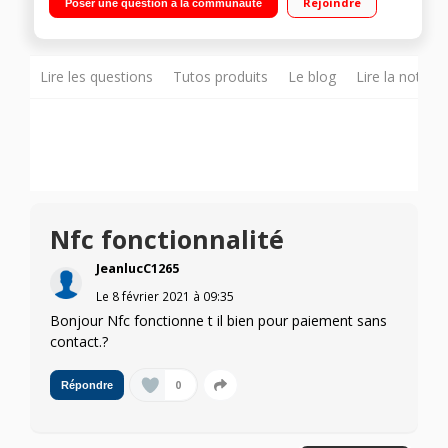
Rejoindre
Poser une question à la communauté
streaming bientôt plus rapides avec la 5G Mettez vos
portraits en lumière
Lire les questions
Tutos produits
Le blog
Lire la notice
Nfc fonctionnalité
JeanlucC1265
Le
8 février 2021
à
09:35
Bonjour Nfc fonctionne t il bien pour paiement sans
contact.?
0
Répondre