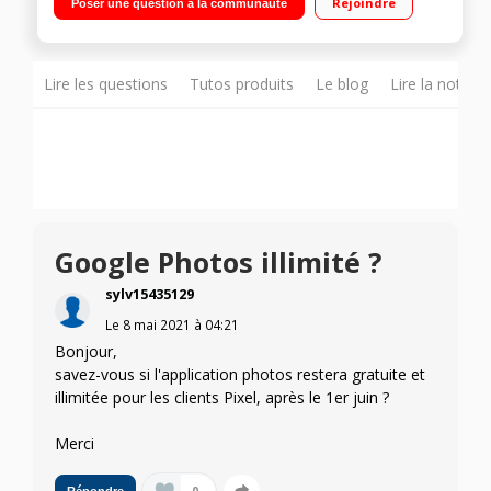
Rejoindre
Poser une question à la communauté
streaming bientôt plus rapides avec la 5G Mettez vos
portraits en lumière
Lire les questions
Tutos produits
Le blog
Lire la notice
Google Photos illimité ?
sylv15435129
Le
8 mai 2021
à
04:21
Bonjour,
savez-vous si l'application photos restera gratuite et
illimitée pour les clients Pixel, après le 1er juin ?
Merci