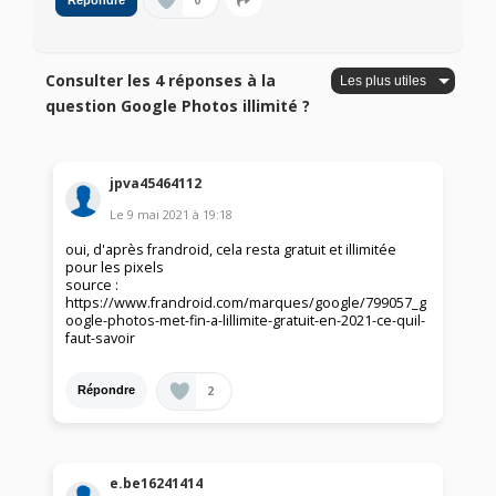
0
Répondre
Consulter les 4 réponses à la
question Google Photos illimité ?
jpva45464112
Le
9 mai 2021
à
19:18
oui, d'après frandroid, cela resta gratuit et illimitée
pour les pixels
source :
https://www.frandroid.com/marques/google/799057_g
oogle-photos-met-fin-a-lillimite-gratuit-en-2021-ce-quil-
faut-savoir
2
Répondre
e.be16241414