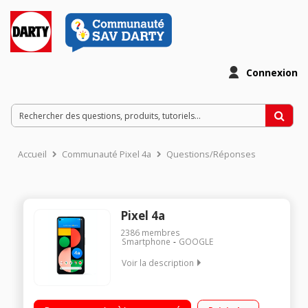
Connexion
Accueil
Communauté Pixel 4a
Questions/Réponses
Pixel 4a
2386
membres
Smartphone
GOOGLE
Voir la description
Toute une journée d'autonomie… + 24 heures ! Conçu pour
une sécurité optimale Des téléchargements et des services de