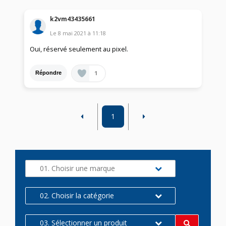
k2vm43435661
Le
8 mai 2021
à
11:18
Oui, réservé seulement au pixel.
1
Répondre
1
01. Choisir une marque
02. Choisir la catégorie
03. Sélectionner un produit