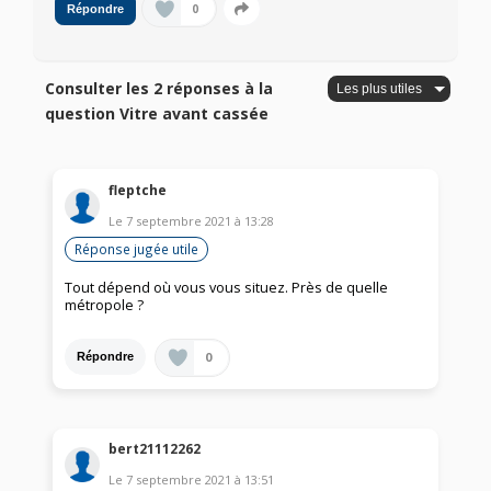
0
Répondre
Consulter les 2 réponses à la
question Vitre avant cassée
fleptche
Le
7 septembre 2021
à
13:28
Réponse jugée utile
Tout dépend où vous vous situez. Près de quelle
métropole ?
0
Répondre
bert21112262
Le
7 septembre 2021
à
13:51