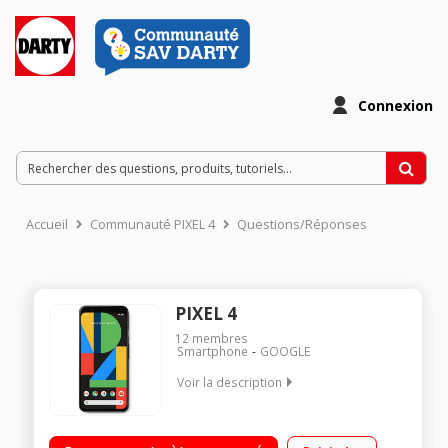
Connexion
Accueil
Communauté PIXEL 4
Questions/Réponses
PIXEL 4
12
membres
Smartphone
GOOGLE
Voir la description
"Android 10 5.7"", OLED FHD+ à 444 ppp Processeurs
Qualcomm Snapdragon 855 Octocœur de 64 bits à 2,84 GHz