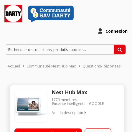
Connexion
Accueil
Communauté Nest Hub Max
Questions/Réponses
Nest Hub Max
1779
membres
Enceinte Intelligente
GOOGLE
Voir la description
Enceinte intelligente avec assistant Google intégré Contrôle
de vos appareils et de vos équipements connectés Ecran