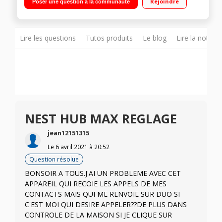
Rejoindre
Poser une question à la communauté
tactile HD 10 pouces - Wi-Fi - Bluetooth 5.0 Système
d'enceintes stéréo - Micros longue portée
Lire les questions
Tutos produits
Le blog
Lire la notice
NEST HUB MAX REGLAGE
jean12151315
Le
6 avril 2021
à
20:52
Question résolue
BONSOIR A TOUS.J'AI UN PROBLEME AVEC CET
APPAREIL QUI RECOIE LES APPELS DE MES
CONTACTS MAIS QUI ME RENVOIE SUR DUO SI
C'EST MOI QUI DESIRE APPELER??DE PLUS DANS
CONTROLE DE LA MAISON SI JE CLIQUE SUR