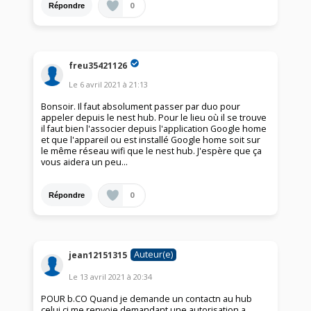
0
Répondre
freu35421126
Le
6 avril 2021
à
21:13
Bonsoir. Il faut absolument passer par duo pour
appeler depuis le nest hub. Pour le lieu où il se trouve
il faut bien l'associer depuis l'application Google home
et que l'appareil ou est installé Google home soit sur
le même réseau wifi que le nest hub. J'espère que ça
vous aidera un peu...
0
Répondre
Auteur(e)
jean12151315
Le
13 avril 2021
à
20:34
POUR b.CO Quand je demande un contactn au hub
celui ci me renvoie demandant une autorisation a