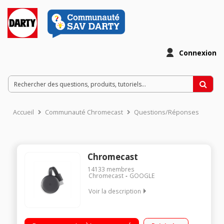
Connexion
Accueil
Communauté Chromecast
Questions/Réponses
Chromecast
14133
membres
Chromecast
GOOGLE
Voir la description
Clé Wifi pour TV Diffuse vos photos, vidéos et musique sur
votre TV Pour PC, Mac, iPhone, smartphone, tablette et iPad