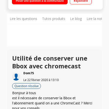
Rejoindre
Poser une question à la communauté
Pilotable avec Google Home
Lire les questions
Tutos produits
Le blog
Lire la notice
Utilité de conserver une
Bbox avec chromecast
Dom75
Le
22 février 2020
à
13:10
Question résolue
Bonjour à tous
est il nécessaire de conserver la Bbox et
l'abonnement quand on a une ChromeCast ? Merci
pour vos conseils