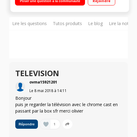
Rejoindre
Poser une question à la communauté
Pilotable avec Google Home
Lire les questions
Tutos produits
Le blog
Lire la notice
TELEVISION
ovma15921201
Le
8 mai 2018
à
14:11
Bonjour
puis je regarder la télévision avec le chrome cast en
passant par la box sfr merci olivier
1
Répondre