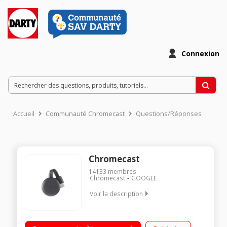
Connexion
Accueil
Communauté Chromecast
Questions/Réponses
Chromecast
14133
membres
Chromecast
GOOGLE
Voir la description
Clé Wifi pour TV Diffuse vos photos, vidéos et musique sur
votre TV Pour PC, Mac, iPhone, smartphone, tablette et iPad