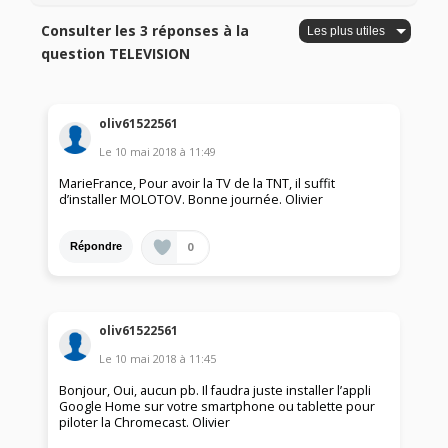
Consulter les 3 réponses à la
question TELEVISION
oliv61522561
Le
10 mai 2018
à
11:49
MarieFrance, Pour avoir la TV de la TNT, il suffit
d’installer MOLOTOV. Bonne journée. Olivier
0
Répondre
oliv61522561
Le
10 mai 2018
à
11:45
Bonjour, Oui, aucun pb. Il faudra juste installer l’appli
Google Home sur votre smartphone ou tablette pour
piloter la Chromecast. Olivier