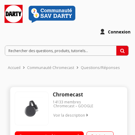
Connexion
Accueil
Communauté Chromecast
Questions/Réponses
Chromecast
14133
membres
Chromecast
GOOGLE
Voir la description
Clé Wifi pour TV Diffuse vos photos, vidéos et musique sur
votre TV Pour PC, Mac, iPhone, smartphone, tablette et iPad