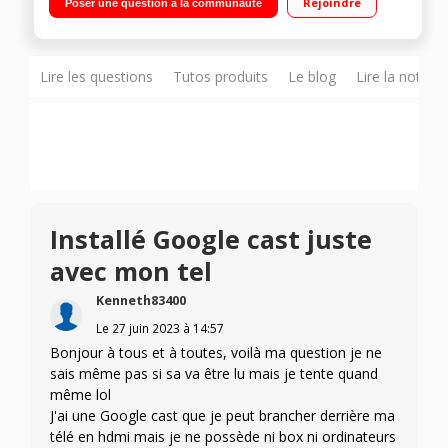
Rejoindre
Poser une question à la communauté
Pilotable avec Google Home
Lire les questions
Tutos produits
Le blog
Lire la notice
Installé Google cast juste
avec mon tel
Kenneth83400
Le
27 juin 2023
à
14:57
Bonjour à tous et à toutes, voilà ma question je ne
sais même pas si sa va être lu mais je tente quand
même lol
J'ai une Google cast que je peut brancher derrière ma
télé en hdmi mais je ne possède ni box ni ordinateurs