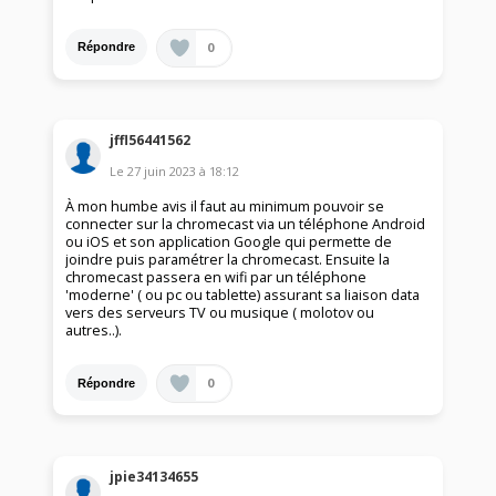
0
Répondre
jffl56441562
Le
27 juin 2023
à
18:12
À mon humbe avis il faut au minimum pouvoir se
connecter sur la chromecast via un téléphone Android
ou iOS et son application Google qui permette de
joindre puis paramétrer la chromecast. Ensuite la
chromecast passera en wifi par un téléphone
'moderne' ( ou pc ou tablette) assurant sa liaison data
vers des serveurs TV ou musique ( molotov ou
autres..).
0
Répondre
jpie34134655