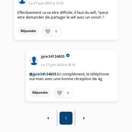
Le
27 juin 2023
à
15:53
Effectivement ca va etre difficile, il faut du wifi, ^peut
etre demander de partager le wif avec un voisin ?
0
Répondre
jpie34134655
Le
27 juin 2023
à
18:19
@jpie34134655
En complément, le téléphone
oui mais avec une bonne réception de 4g
0
Répondre
1