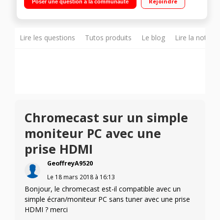
Rejoindre
Poser une question à la communauté
Pilotable avec Google Home
Lire les questions
Tutos produits
Le blog
Lire la notice
Chromecast sur un simple
moniteur PC avec une
prise HDMI
GeoffreyA9520
Le
18 mars 2018
à
16:13
Bonjour, le chromecast est-il compatible avec un
simple écran/moniteur PC sans tuner avec une prise
HDMI ? merci