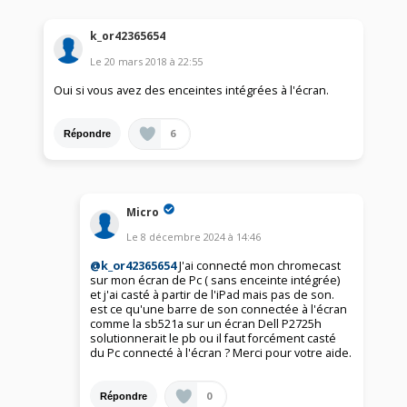
k_or42365654
Le
20 mars 2018
à
22:55
Oui si vous avez des enceintes intégrées à l'écran.
6
Répondre
Micro
Le
8 décembre 2024
à
14:46
@k_or42365654
J'ai connecté mon chromecast
sur mon écran de Pc ( sans enceinte intégrée)
et j'ai casté à partir de l'iPad mais pas de son.
est ce qu'une barre de son connectée à l'écran
comme la sb521a sur un écran Dell P2725h
solutionnerait le pb ou il faut forcément casté
du Pc connecté à l'écran ? Merci pour votre aide.
0
Répondre