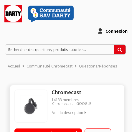
Connexion
Accueil
Communauté Chromecast
Questions/Réponses
Chromecast
14133
membres
Chromecast
GOOGLE
Voir la description
Clé Wifi pour TV Diffuse vos photos, vidéos et musique sur
votre TV Pour PC, Mac, iPhone, smartphone, tablette et iPad