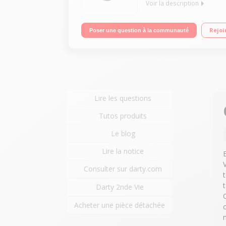
Voir la description
Clé Wifi pour TV Diffuse vos photos, vidéos et mu
Rejoi
Poser une question à la communauté
Lire les questions
Tutos produits
Le blog
Lire la notice
Consulter sur darty.com
t
Darty 2nde Vie
Acheter une pièce détachée
c