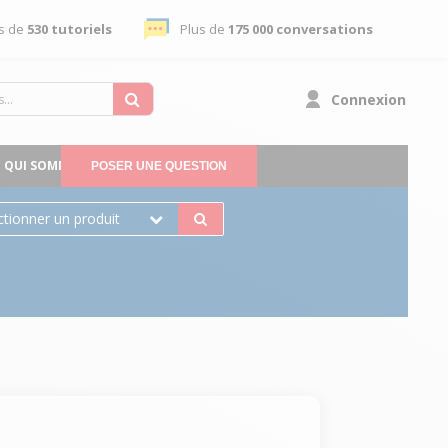
s de
530 tutoriels
Plus de
175 000 conversations
Connexion
QUI SOMMES-NOUS
POSER UNE QUESTION
ctionner un produit