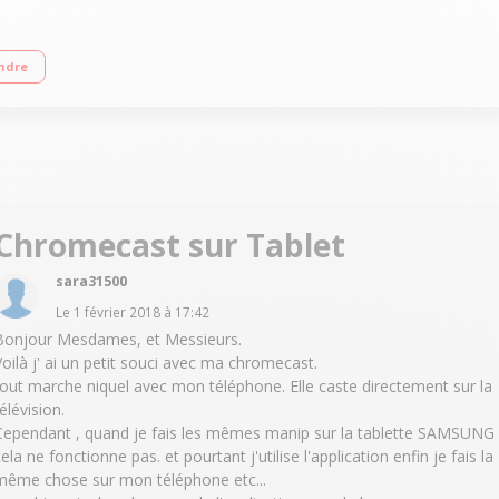
sique sur votre TV Pour PC, Mac, iPhone, smartphone, tablette et iPad Pilotab
ndre
Chromecast sur Tablet
sara31500
Le
1 février 2018
à
17:42
Bonjour Mesdames, et Messieurs.
Voilà j' ai un petit souci avec ma chromecast.
tout marche niquel avec mon téléphone. Elle caste directement sur la
élévision.
Cependant , quand je fais les mêmes manip sur la tablette SAMSUNG
ela ne fonctionne pas. et pourtant j'utilise l'application enfin je fais la
même chose sur mon téléphone etc...