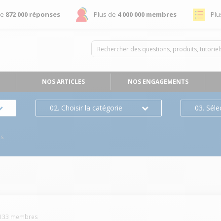
de
872 000 réponses
Plus de
4 000 000 membres
Plu
NOS ARTICLES
NOS ENGAGEMENTS
02. Choisir la catégorie
03. Séle
es
133
membres