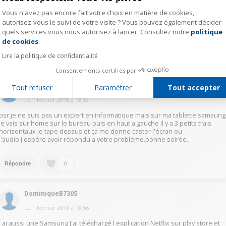
Le
1 février 2018
à
22:08
Vous n'avez pas encore fait votre choix en matière de cookies,
autorisez-vous le suivi de votre visite ? Vous pouvez également décider
chaque appli compatible a un petit icone en forme de tele pour caster
quels services vous nous autorisez à lancer. Consultez notre
politique
(netflix, youtube etc) des lors qu on active le wifi.
Axeptio consent
de cookies
.
Lire la politique de confidentialité
0
Répondre
Consentements certifiés par
LafargeC4350
Tout refuser
Paramétrer
Tout accepter
Le
1 février 2018
à
18:59
bsr:je ne suis pas un expert en informatique mais sur ma tablette samsung
je vais sur home sur le bureau puis en haut a gauche il y a 3 petits trais
horizontaux je tape dessus et ça me donne caster l'écran ou
l'audio.j'espère avoir répondu a votre problème.bonne soirée.
0
Répondre
DominiqueB7305
Le
1 février 2018
à
18:56
J ai aussi une Samsung J ai téléchargé l explication Netflix sur play store et