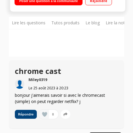
Rejoindre
Poser une question à la communauté
Pilotable avec Google Home
Lire les questions
Tutos produits
Le blog
Lire la notice
chrome cast
Miley0319
Le
25 août 2023
à
20:23
bonjour j'aimerais savoir si avec le chromecast
(simple) on peut regarder netflix? j
0
Répondre