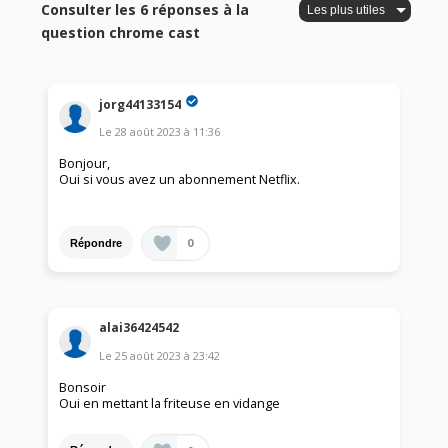
Consulter les 6 réponses à la
question chrome cast
jorg44133154
Le
28 août 2023
à
11:36
Bonjour,
Oui si vous avez un abonnement Netflix.
0
Répondre
alai36424542
Le
25 août 2023
à
23:42
Bonsoir
Oui en mettant la friteuse en vidange