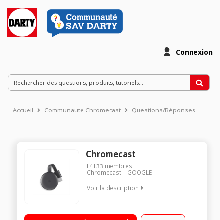
Connexion
Accueil
Communauté Chromecast
Questions/Réponses
Chromecast
14133
membres
Chromecast
GOOGLE
Voir la description
Clé Wifi pour TV Diffuse vos photos, vidéos et musique sur
votre TV Pour PC, Mac, iPhone, smartphone, tablette et iPad