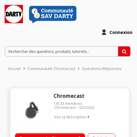
Connexion
Accueil
Communauté Chromecast
Questions/Réponses
Chromecast
14133
membres
Chromecast
GOOGLE
Voir la description
Clé Wifi pour TV Diffuse vos photos, vidéos et musique sur
votre TV Pour PC, Mac, iPhone, smartphone, tablette et iPad