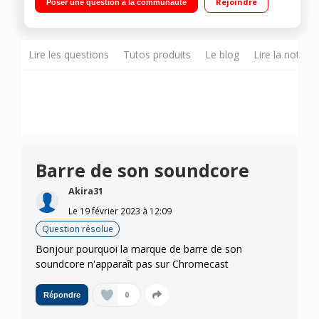
Rejoindre
Poser une question à la communauté
Pilotable avec Google Home
Lire les questions
Tutos produits
Le blog
Lire la notice
Barre de son soundcore
Akira31
Le
19 février 2023
à
12:09
Question résolue
Bonjour pourquoi la marque de barre de son
soundcore n'apparaît pas sur Chromecast
0
Répondre