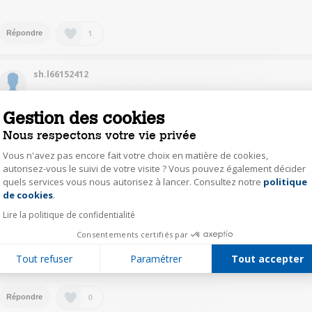
1
Répondre
sh.l66152412
Le
1 mai 2019
à
13:07
Gestion des cookies
Bonjour, pour ma part, j'ai réglé l'heure intuitivement car le paramétrage es
très basique et je n'ai aucun problème depuis l'acquisition en décembre
Nous respectons votre vie privée
2018. Je pencherai plutôt pour un problème de l'appareil. Cordialement.
Hervé
Vous n'avez pas encore fait votre choix en matière de cookies,
autorisez-vous le suivi de votre visite ? Vous pouvez également décider
quels services vous nous autorisez à lancer. Consultez notre
politique
Axeptio consent
1
Répondre
de cookies
.
Lire la politique de confidentialité
sour41326252
Consentements certifiés par
Le
2 mai 2019
à
22:55
Tout refuser
Paramétrer
Tout accepter
Je confirme qu'il n'y a aucun dérèglement de l'horloge une fois programme
0
Répondre