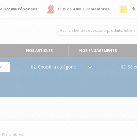
de
872 000 réponses
Plus de
4 000 000 membres
Plu
NOS ARTICLES
NOS ENGAGEMENTS
02. Choisir la catégorie
03. Séle
s
148
membres