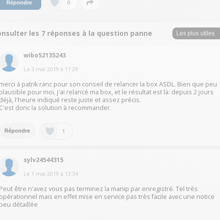
0
Répondre
nsulter les 7 réponses à la question panne
wibo52135243
Le
3 mai 2019
à
11:29
merci à patrik ranc pour son conseil de relancer la box ASDL. Bien que peu
plausible pour moi, j'ai relancé ma box, et le résultat est là: depuis 2 jours
déjà, l'heure indiqué reste juste et assez précis.
C'est donc la solution à recommander.
1
Répondre
sylv24544315
Le
1 mai 2019
à
13:34
Peut être n'avez vous pas terminez la manip par enregistré. Tel très
opérationnel mais en effet mise en service pas très facile avec une notice
peu détaillée