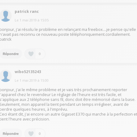
patrick ranc
Le
1 mai 2019
à
15:05
bonjour, j'ai résolu le problème en relançant ma freebox....je pense qu'elle
n'avait pas reconnu ce nouveau poste téléphoniquement.cordialement.
patrick
0
Répondre
wibo52135243
Le
1 mai 2019
à
15:00
bonjour, j'ai le même problème et je vais très prochainement reporter
l'appareil chez le revendeur Le réglage de l'heure est très facile, et
s'applique aux 2 téléphone sans fil, donc doit être mémorisé dans la base.
Seulement, mon appareil la tient pendant un temps irréglieer, avant de
perdre quelques heures, à l'imprévu.
Ceci étant dit, j'ai encore un autre Gigaset E370 qui marche à la perfection e
tient l'heure avec précision.
0
Répondre