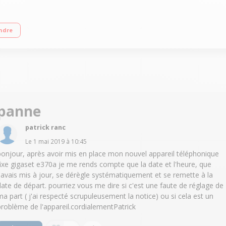
 SOS Ecran TFT couleur 2,2"""
ndre
panne
patrick ranc
Le
1 mai 2019
à
10:45
bonjour, après avoir mis en place mon nouvel appareil téléphonique
fixe gigaset e370a je me rends compte que la date et l'heure, que
j'avais mis à jour, se dérègle systématiquement et se remette à la
date de départ. pourriez vous me dire si c'est une faute de réglage de
ma part ( j'ai respecté scrupuleusement la notice) ou si cela est un
problème de l'appareil.cordialementPatrick