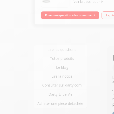
Voir la description
"Duo Avec répondeur - Avec mains libres Fonction
Rejoi
Poser une question à la communauté
Lire les questions
Tutos produits
Le blog
Lire la notice
Consulter sur darty.com
Darty 2nde Vie
Acheter une pièce détachée