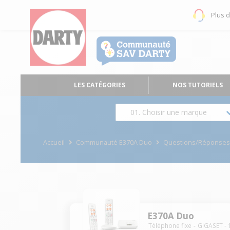
Plus 
LES CATÉGORIES
NOS TUTORIELS
01. Choisir une marque
Accueil
Communauté E370A Duo
Questions/Réponse
E370A Duo
Téléphone fixe
GIGASET
-