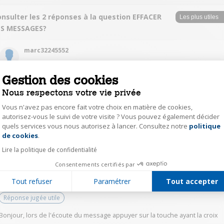
nsulter les 2 réponses à la question EFFACER
ES MESSAGES?
marc32245552
Le
7 janvier 2021
à
10:58
Réponse approuvée par Darty
Gestion des cookies
Nous respectons votre vie privée
passer en "lecture des messages" l'appareil va annoncer "message 1 date
et heure à ce moment la appuyer sur la touche X et l'appareil dira
Vous n'avez pas encore fait votre choix en matière de cookies,
"message supprimé"
autorisez-vous le suivi de votre visite ? Vous pouvez également décider
quels services vous nous autorisez à lancer. Consultez notre
politique
Axeptio consent
de cookies
.
5
Répondre
Lire la politique de confidentialité
Consentements certifiés par
gise32662256
Tout refuser
Paramétrer
Tout accepter
Le
7 janvier 2021
à
10:48
Réponse jugée utile
Bonjour, lors de l'écoute du message appuyer sur la touche ayant la croix