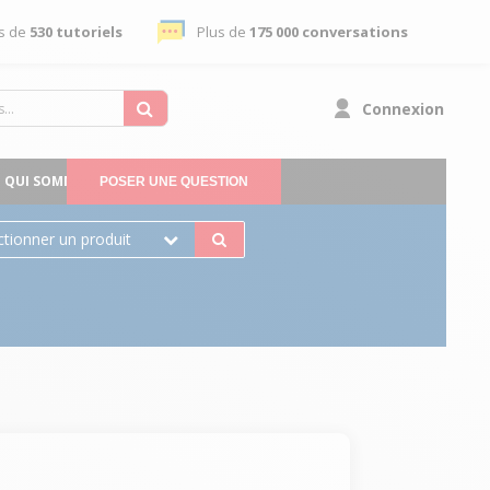
s de
530 tutoriels
Plus de
175 000 conversations
Connexion
QUI SOMMES-NOUS
POSER UNE QUESTION
ctionner un produit