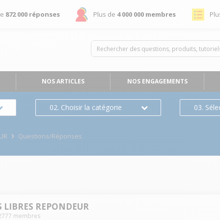
de
872 000 réponses
Plus de
4 000 000 membres
Plu
NOS ARTICLES
NOS ENGAGEMENTS
02. Choisir la catégorie
03. Séle
EUR
Questions/Réponses
S LIBRES REPONDEUR
2777
membres