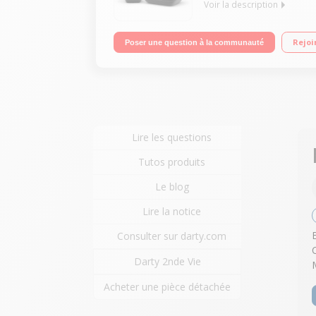
Voir la description
Blocage d’appels jusqu’à 32 numéros Mains Libre
Rejoi
Poser une question à la communauté
Ecran 2'' et Clavier Rétroéclairés Répondeur 20mn
Lire les questions
Tutos produits
Le blog
Lire la notice
Consulter sur darty.com
Darty 2nde Vie
Acheter une pièce détachée