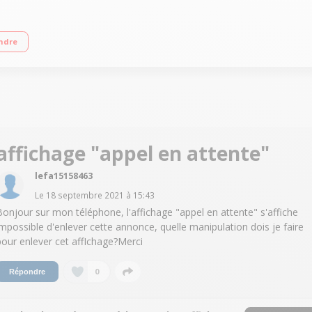
s de haute qualité Touches de fonctions, mute, bis, gestion du volume
ndre
affichage "appel en attente"
lefa15158463
Le
18 septembre 2021
à
15:43
Bonjour sur mon téléphone, l'affichage "appel en attente" s'affiche
impossible d'enlever cette annonce, quelle manipulation dois je faire
pour enlever cet affIchage?Merci
0
Répondre