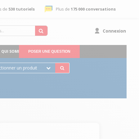
s de
530 tutoriels
Plus de
175 000 conversations
Connexion
QUI SOMMES-NOUS
POSER UNE QUESTION
ctionner un produit