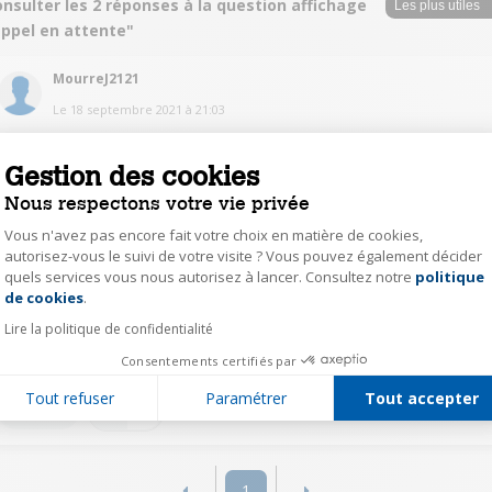
nsulter les 2 réponses à la question affichage
appel en attente"
MourreJ2121
Le
18 septembre 2021
à
21:03
Bonjour, essayer d'appuyer 1 fois sur la flèche haut puis sur flèche bas
autant de fois que d'appel en absence.
Gestion des cookies
Nous respectons votre vie privée
0
Répondre
Vous n'avez pas encore fait votre choix en matière de cookies,
autorisez-vous le suivi de votre visite ? Vous pouvez également décider
quels services vous nous autorisez à lancer. Consultez notre
politique
chan15532213
Axeptio consent
de cookies
.
Le
18 septembre 2021
à
18:14
Lire la politique de confidentialité
bonjour , je suis désolé , je ne peux pas répondre , je n'ai pas eu de
problème avec ce tel ,et je n'ai pas la réponse , merci , cordialement
Consentements certifiés par
Tout refuser
Paramétrer
Tout accepter
0
Répondre
1