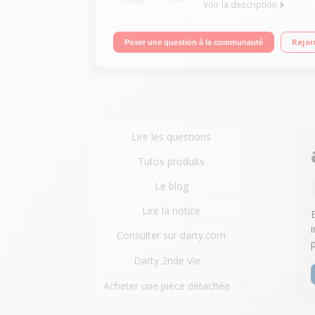
Voir la description
Solo Montage mural possible Fonction mains-libre
Rejoi
Poser une question à la communauté
Lire les questions
Tutos produits
Le blog
Lire la notice
Consulter sur darty.com
Darty 2nde Vie
Acheter une pièce détachée