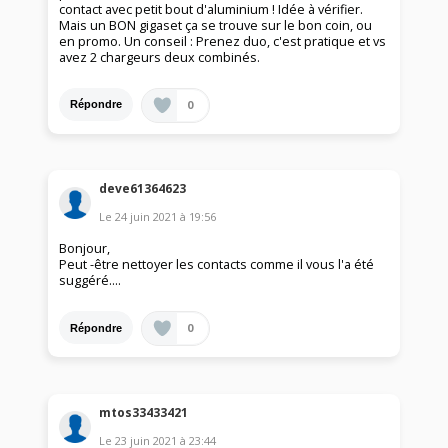
contact avec petit bout d'aluminium ! Idée à vérifier.
Mais un BON gigaset ça se trouve sur le bon coin, ou
en promo. Un conseil : Prenez duo, c'est pratique et vs
avez 2 chargeurs deux combinés.
0
Répondre
deve61364623
Le
24 juin 2021
à
19:56
Bonjour,
Peut -être nettoyer les contacts comme il vous l'a été
suggéré....
0
Répondre
mtos33433421
Le
23 juin 2021
à
23:44