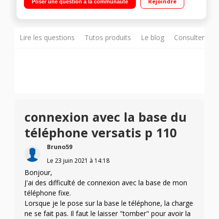
Rejoindre
Poser une question à la communauté
Fonction Surveillance de pièce et liste noire Son Haute Qualité
Technologie brevetée Gigaset avec annulateur d'écho
Lire les questions
Tutos produits
Le blog
Consulter sur
connexion avec la base du
téléphone versatis p 110
Bruno59
Le
23 juin 2021
à
14:18
Bonjour,
J'ai des difficulté de connexion avec la base de mon
téléphone fixe.
Lorsque je le pose sur la base le téléphone, la charge
ne se fait pas. Il faut le laisser "tomber" pour avoir la