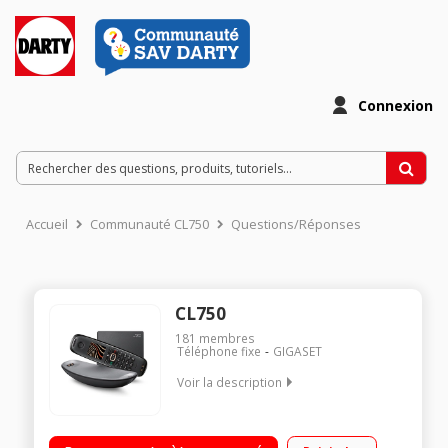
Connexion
Accueil
Communauté CL750
Questions/Réponses
CL750
181
membres
Téléphone fixe
GIGASET
Voir la description
Téléphone sans fil design avec répondeur et option mains-
libres Grand écran TFT 1,8'' 65 000 couleurs, rétro-éclairé