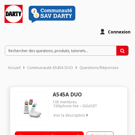
Connexion
Accueil
Communauté A545A DUO
Questions/Réponses
A545A DUO
105
membres
Téléphone fixe
GIGASET
Voir la description
Duo Avec répondeur Avec mains libres Mode ECO