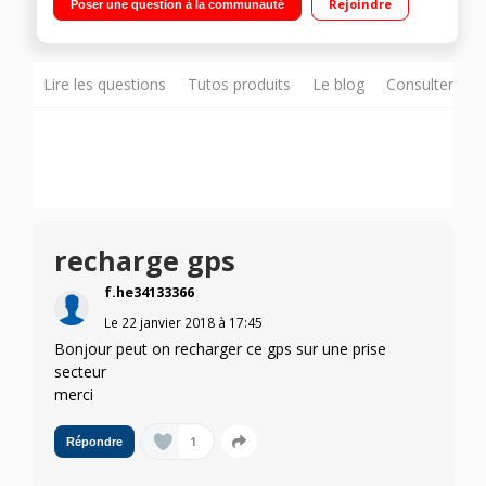
Rejoindre
Poser une question à la communauté
de danger - Limitation de vitesses - Real Directions et Driver
Alerts
Lire les questions
Tutos produits
Le blog
Consulter sur
recharge gps
f.he34133366
Le
22 janvier 2018
à
17:45
Bonjour peut on recharger ce gps sur une prise
secteur
merci
1
Répondre