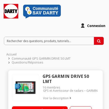
Connexion
Accueil
Communauté GPS GARMIN DRIVE 50 LMT
Questions/Réponses
GPS GARMIN DRIVE 50
LMT
16
membres
GPS et Avertisseur de radars
GARMIN
Voir la description
Carte Europe 22 pays Grand écran capacitif 5 pouces (13 cm)
Cartographie à vie - Info-trafic à vie via RDS/TMC Alertes zones