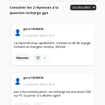
Consulter les 2 réponses à la
question recharge gps
gera14546636
Le
23 janvier 2018
à
18:27
j'ai répondu trop rapidement , il existe un kit de voyage
incluant un chargeur secteur ,désolé
0
Répondre
gera14546636
Le
23 janvier 2018
à
18:22
pas a ma connaissance , se recharge via une prise USB
sur PC ou prise 12 v allume cigare