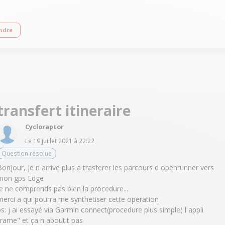
on / Ecran couleur tactile 2,6" (6,6 cm) / Suivi en temps réel de l'activité - Re
ndre
n gratuite
transfert itineraire
Cycloraptor
Le
19 juillet 2021
à
22:22
Question résolue
Bonjour, je n arrive plus a trasferer les parcours d openrunner vers
mon gps Edge
je ne comprends pas bien la procedure...
merci a qui pourra me synthetiser cette operation
ps: j ai essayé via Garmin connect(procedure plus simple) l appli
"rame" et ça n aboutit pas