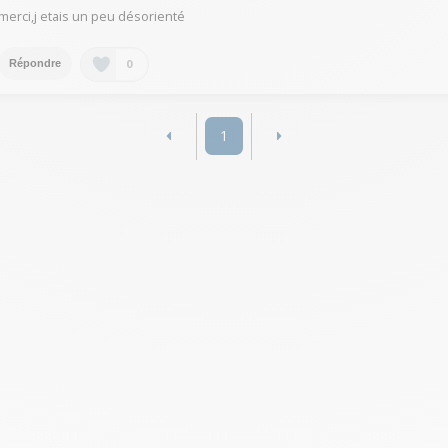
merci,j etais un peu désorienté
0
Répondre
1