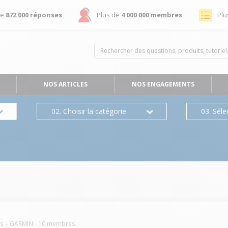
de
872 000 réponses
Plus de
4 000 000 membres
Plu
NOS ARTICLES
NOS ENGAGEMENTS
02. Choisir la catégorie
03. Séle
rs
GARMIN
-
10
membres