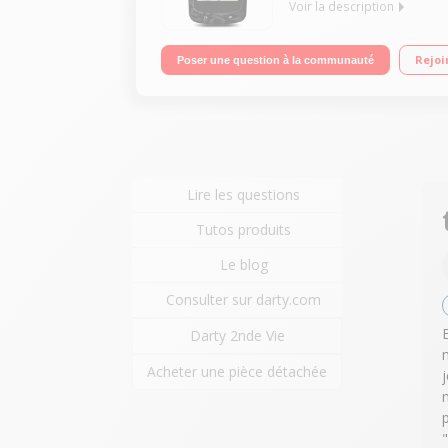
Voir la description
Usage principal : vélo, VTT, performance et navigati
Rejoi
Poser une question à la communauté
Bluetooth - Compatible iOS et Android - Applicatio
Lire les questions
Tutos produits
Le blog
Consulter sur darty.com
Darty 2nde Vie
Acheter une pièce détachée