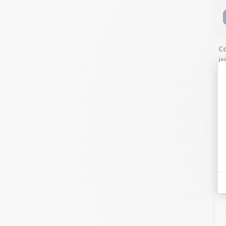
Co
it