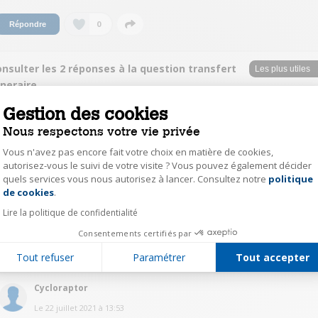
0
Répondre
nsulter les 2 réponses à la question transfert
ineraire
Gestion des cookies
JFRLBJFRLB
Nous respectons votre vie privée
Le
20 juillet 2021
à
14:14
Vous n'avez pas encore fait votre choix en matière de cookies,
Réponse jugée utile
autorisez-vous le suivi de votre visite ? Vous pouvez également décider
Bonjour,Il faut enregistrer le fichier au FORMAT ". GPX" et le copier dans le
quels services vous nous autorisez à lancer. Consultez notre
politique
Axeptio consent
dossier "New file" du Garmin en faisant simplement un
de cookies
.
cliquer/déposer.Quand vous ralumerez votre Garmin, le fichier se trouvera
dans les "Parcours".Bonne journée.
Lire la politique de confidentialité
Consentements certifiés par
0
Répondre
Tout refuser
Paramétrer
Tout accepter
Cycloraptor
Le
22 juillet 2021
à
13:53