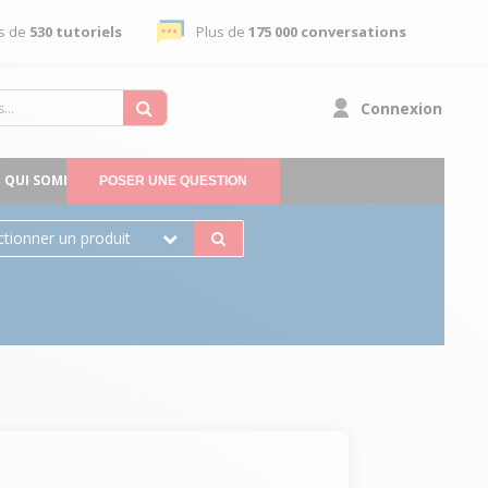
s de
530 tutoriels
Plus de
175 000 conversations
Connexion
QUI SOMMES-NOUS
POSER UNE QUESTION
ctionner un produit